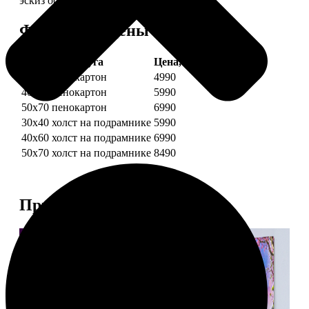
эскиз обязательно согласуем с вами.
Форматы и цены
Услуга
Цена, руб.
30х40 пенокартон
4990
40х60 пенокартон
5990
50х70 пенокартон
6990
30х40 холст на подрамнике
5990
40х60 холст на подрамнике
6990
50х70 холст на подрамнике
8490
Примеры работ