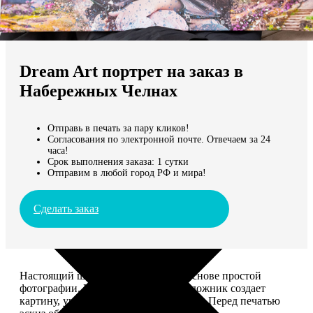
Не нашли Ваш город?
Мы доставляем по всему миру
Dream Art портрет на заказ в
Продолжить без города
Набережных Челнах
Отправь в печать за пару кликов!
Согласования по электронной почте. Отвечаем за 24
часа!
Срок выполнения заказа: 1 сутки
Отправим в любой город РФ и мира!
Сделать заказ
Настоящий шедевр, сделанный на основе простой
фотографии. Профессиональный художник создает
картину, учитывая ваши комментарии. Перед печатью