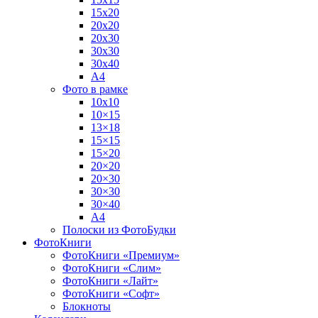
15х20
20х20
20х30
30х30
30х40
А4
Фото в рамке
10х10
10×15
13×18
15×15
15×20
20×20
20×30
30×30
30×40
A4
Полоски из ФотоБудки
ФотоКниги
ФотоКниги «Премиум»
ФотоКниги «Слим»
ФотоКниги «Лайт»
ФотоКниги «Софт»
Блокноты