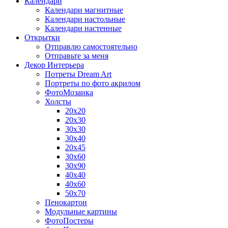
Календари
Календари магнитные
Календари настольные
Календари настенные
Открытки
Отправлю самостоятельно
Отправьте за меня
Декор Интерьера
Потреты Dream Art
Портреты по фото акрилом
ФотоМозаика
Холсты
20х20
20х30
30х30
30х40
20х45
30х60
30х90
40х40
40х60
50х70
Пенокартон
Модульные картины
ФотоПостеры