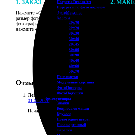
1. ЗАКАЗ
2. МАК
Потреты Dream Art
Портреты по фото акрилом
Нажмите «Сделать заказ», выберите
В процессе 
ФотоМозаика
размер фотографии и тип рамки. Загрузите
наши специ
Холсты
20х20
фотографии в онлайн-конструктор,
по указанно
20х30
нажмите «Добавить в корзину».
согласовани
30х30
30х40
20х45
30х60
30х90
40х40
40х60
50х70
Пенокартон
Отзывы
Модульные картины
ФотоПостеры
ФотоПодушки
Лена Я.
:
Фотоcувениры
01.02.2026
Значки
Коврик для мыши
Печатала плакат А2 для дочки на день рождения. Я
Кружки
Новогодние шары
Пазл картонный
Тарелки