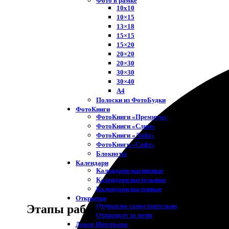
Фото в рамке
10х10
10×15
13×18
15×15
15×20
20×20
20×30
30×30
30×40
A4
Полоски из ФотоБудки
ФотоКниги
ФотоКниги «Премиум»
ФотоКниги «Слим»
ФотоКниги «Лайт»
ФотоКниги «Софт»
Блокноты
Календари
Календари магнитные
Календари настольные
Календари настенные
Открытки
Отправлю самостоятельно
Этапы работы
Отправьте за меня
Декор Интерьера