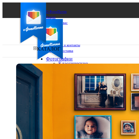
О ФотоПочте
Акции
Сделаем за вас
Бизнесу
FAQ
Франшиза
Поддержка и контакты
КАТАЛОГ
Оплата и доставка
Фотографии
Классические
фото
Ваш город:
10х10
10х15
Ваш регион доставки
13х18
15х15
Выберите из списка:
15х20
20х20
20х30
30х30
30х40
А4
Фото
в