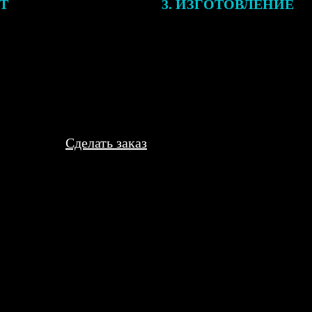
ЕТ
3. ИЗГОТОВЛЕНИЕ
подготовки заказа к печати
Оплатите заказ банковской кар
алисты могут связаться с Вами
оплаты получите подтверждение
му телефону или email для
описанием заказа. Когда отпра
я деталей.
вы получите письмо с трек-но
отслеживания.
Сделать заказ
ркий, красочный. Пришлось скручивать в трубку для перевозки, 