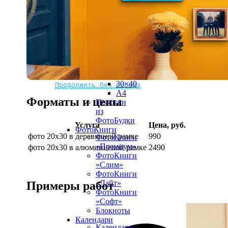
рамке
10х10
10×15
13×18
15×15
15×20
20×20
20×30
Не нашли Ваш город?
Мы доставляем по всему миру
30×30
30×40
Продолжить без города
A4
Форматы и цены
Полоски
из
ФотоБудки
Услуга
Цена, руб.
ФотоКниги
фото 20х30 в деревянной рамке
990
ФотоКниги
«Премиум»
фото 20х30 в алюминиевой рамке
2490
ФотоКниги
«Слим»
ФотоКниги
«Лайт»
Примеры работ
ФотоКниги
«Софт»
Блокноты
Календари
Календари