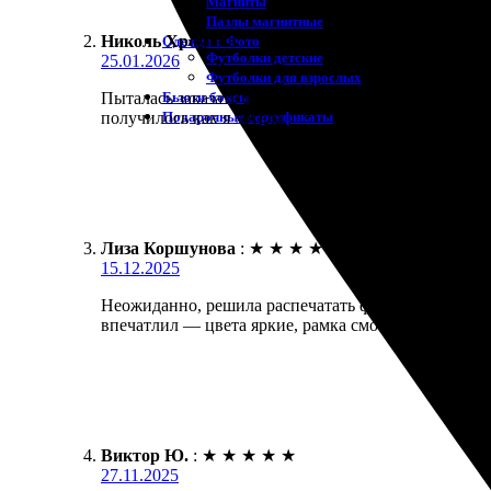
Магниты
Пазлы магнитные
Николь Хромова
:
Одежда с Фото
Футболки детские
25.01.2026
Футболки для взрослых
Бьюти-боксы
Пыталась заказать футболку для взрослого с больш
Подарочные сертификаты
получилось как я хотела.
Лиза Коршунова
:
★
★
★
★
★
15.12.2025
Неожиданно, решила распечатать фото в рамке. Зак
впечатлил — цвета яркие, рамка смотрится шикарно
Виктор Ю.
:
★
★
★
★
★
27.11.2025