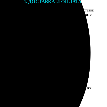
4. ДОСТАВКА И ОПЛАТА
той. После
Введите адрес и выберите способ доставки
 на email с
заказа. Если у вас есть промокод, введите
вим заказ
его в специальное поле для промокода.
мером для
потом пару дней под прессом лежал, чтобы разгладился.