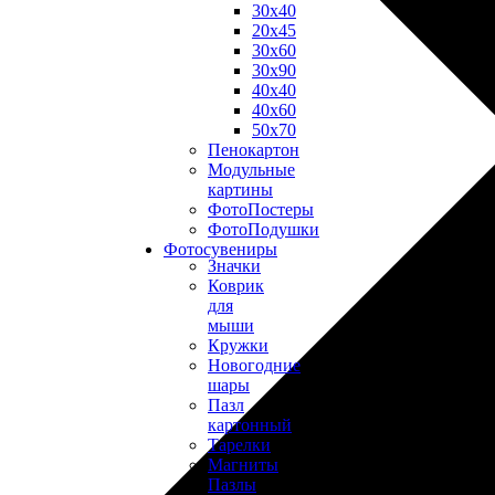
30х40
20х45
30х60
30х90
40х40
40х60
50х70
Пенокартон
Модульные
картины
ФотоПостеры
ФотоПодушки
Фотоcувениры
Значки
Коврик
для
мыши
Кружки
Новогодние
шары
Пазл
картонный
Тарелки
Магниты
Пазлы