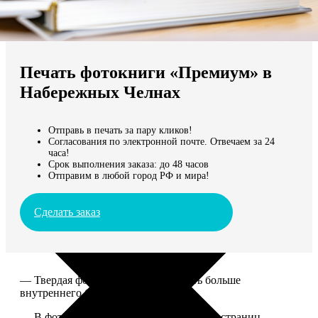
Не нашли Ваш город?
Мы доставляем по всему миру
Печать фотокниги «Премиум» в
Продолжить без города
Набережных Челнах
Отправь в печать за пару кликов!
Согласования по электронной почте. Отвечаем за 24
часа!
Срок выполнения заказа: до 48 часов
Отправим в любой город РФ и мира!
Сделать заказ
— Твердая фотообложка, размер чуть больше
внутреннего блока.
— В фотокниге может быть от 20 до 100 страниц.