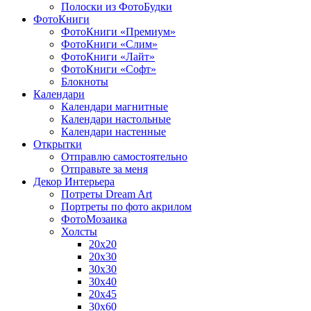
Полоски из ФотоБудки
ФотоКниги
ФотоКниги «Премиум»
ФотоКниги «Слим»
ФотоКниги «Лайт»
ФотоКниги «Софт»
Блокноты
Календари
Календари магнитные
Календари настольные
Календари настенные
Открытки
Отправлю самостоятельно
Отправьте за меня
Декор Интерьера
Потреты Dream Art
Портреты по фото акрилом
ФотоМозаика
Холсты
20х20
20х30
30х30
30х40
20х45
30х60