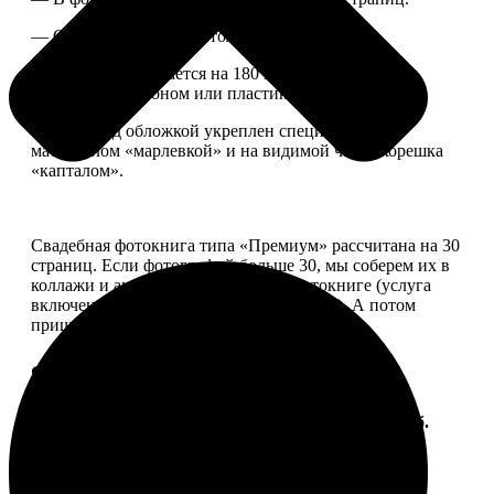
— Страницы плотные, толщина 1 мм.
— Книга раскрывается на 180 градусов, развороты
укреплены картоном или пластиком.
— Блок под обложкой укреплен специальным
материалом «марлевкой» и на видимой части корешка
«капталом».
Свадебная фотокнига типа «Премиум» рассчитана на 30
страниц. Если фотографий больше 30, мы соберем их в
коллажи и аккуратно разместим в фотокниге (услуга
включена, стоимость останется прежней). А потом
пришлем вам на согласование развороты.
Форматы и цены
Услуга
Цена, руб.
ФотоКнига "Премиум" 10x10
от 2490
ФотоКнига "Премиум" 10x15
от 2890