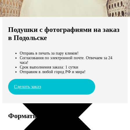
Не нашли Ваш город?
Мы доставляем по всему миру
Подушки с фотографиями на заказ
Продолжить без города
в Подольске
Отправь в печать за пару кликов!
Согласования по электронной почте. Отвечаем за 24
часа!
Срок выполнения заказа: 1 сутки
Отправим в любой город РФ и мира!
Сделать заказ
Форматы и цены
Услуга
Цена, руб.