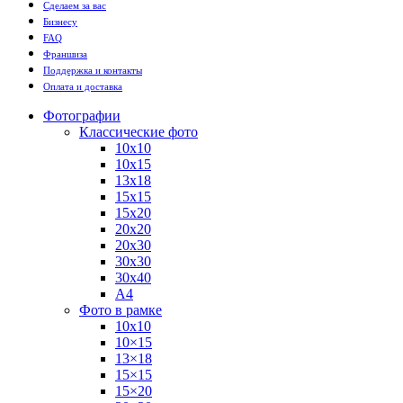
Сделаем за вас
Бизнесу
FAQ
Франшиза
Поддержка и контакты
Оплата и доставка
Фотографии
Классические фото
10х10
10х15
13х18
15х15
15х20
20х20
20х30
30х30
30х40
А4
Фото в рамке
10х10
10×15
13×18
15×15
15×20