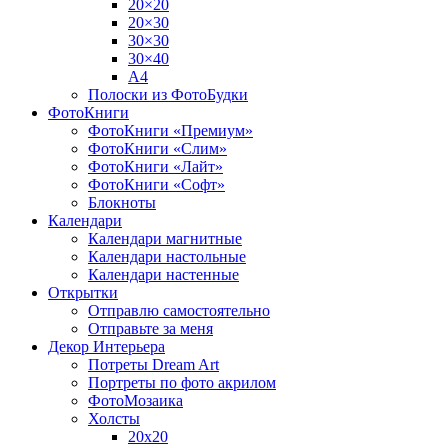
20×20
20×30
30×30
30×40
A4
Полоски из ФотоБудки
ФотоКниги
ФотоКниги «Премиум»
ФотоКниги «Слим»
ФотоКниги «Лайт»
ФотоКниги «Софт»
Блокноты
Календари
Календари магнитные
Календари настольные
Календари настенные
Открытки
Отправлю самостоятельно
Отправьте за меня
Декор Интерьера
Потреты Dream Art
Портреты по фото акрилом
ФотоМозаика
Холсты
20х20