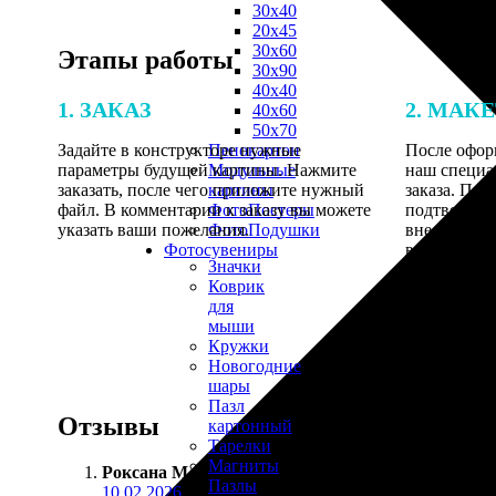
30х40
20х45
30х60
Этапы работы
30х90
40х40
1. ЗАКАЗ
2. МАК
40х60
50х70
Задайте в конструкторе нужные
После оформ
Пенокартон
параметры будущей картины. Нажмите
наш специа
Модульные
заказать, после чего приложите нужный
заказа. Пос
картины
файл. В комментарии к заказу вы можете
подтвеждени
ФотоПостеры
указать ваши пожелания.
внесения п
ФотоПодушки
выполнению
Фотоcувениры
Значки
Коврик
для
мыши
Кружки
Новогодние
шары
Пазл
Отзывы
картонный
Тарелки
Магниты
Роксана М.
:
Пазлы
10.02.2026