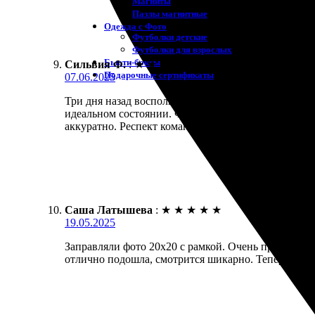
Магниты
Пазлы магнитные
Одежда с Фото
Футболки детские
Футболки для взрослых
Бьюти-боксы
Сильвия Ф.
:
★
★
★
★
★
Подарочные сертификаты
07.06.2025
Три дня назад воспользовалась услугами этой комп
идеальном состоянии. Фотографии выглядят так, как
аккуратно. Респект команде за качественный сервис
Саша Латышева
:
★
★
★
★
★
19.05.2025
Заправляли фото 20х20 с рамкой. Очень приятно уди
отлично подошла, смотрится шикарно. Теперь хоти