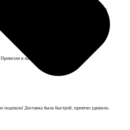
. Только картинка-образец была черно-белая и мелкая.
 Привезли в папке, не помялось.
ьно подошла! Доставка была быстрой, приятно удивило.