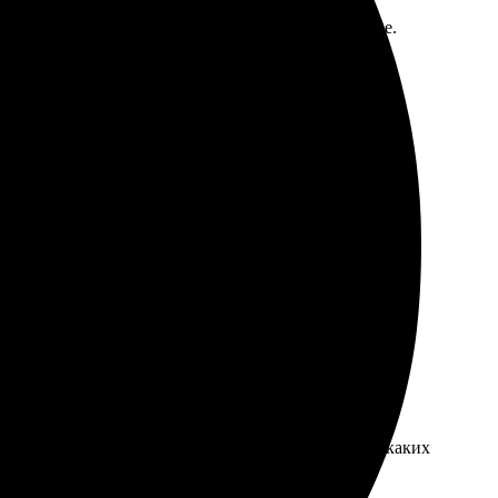
ьтат порадовал, рамка идеальная, качество отличное.
о нашел. Оформление заняло всего несколько минут.
мате!
ла вовремя. Удобно загружать фото через сайт, никаких
т. Определенно буду заказывать снова!