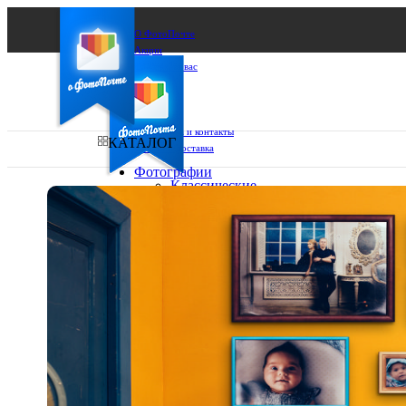
О ФотоПочте
Акции
Сделаем за вас
Бизнесу
FAQ
Франшиза
Поддержка и контакты
КАТАЛОГ
Оплата и доставка
Фотографии
Классические
фото
Ваш город:
10х10
10х15
Ваш регион доставки
13х18
15х15
Выберите из списка:
15х20
20х20
20х30
30х30
30х40
А4
Фото
в