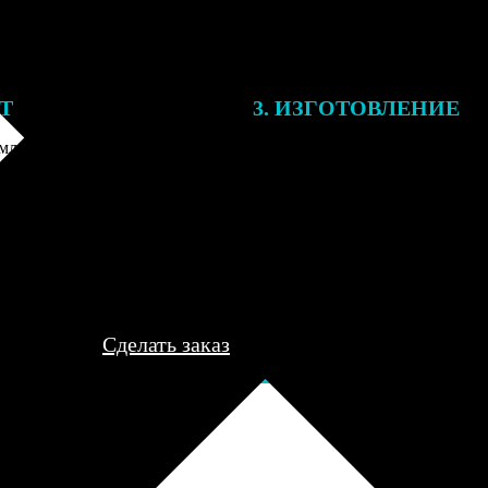
ЕТ
3. ИЗГОТОВЛЕНИЕ
ления заказа с вами свяжется
Все заказы выполняются в теч
лист, для обсуждения деталей
рабочего дня, после чего пере
ле согласования и
курьеру для доставки либо отп
я заказа по телефону и
пункт выдачи для самовывоза.
редоплаты мы приступим к его
..
Сделать заказ