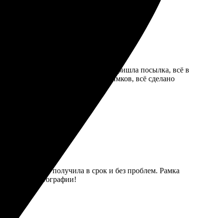
онятно и удобно. Через пару дней пришла посылка, всё в
ать. Заказала сразу несколько снимков, всё сделано
дет печать.
но. В Подольске получила в срок и без проблем. Рамка
ит хорошие фотографии!