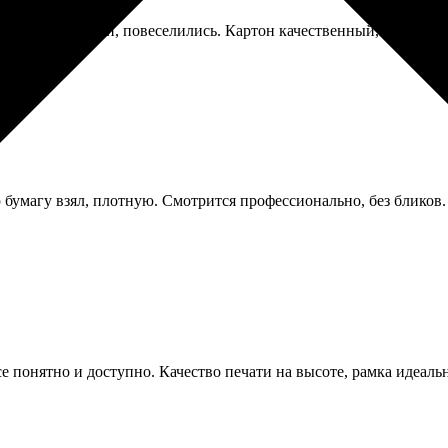
рали всей семьей, повеселились. Картон качественный, не гнется
 бумагу взял, плотную. Смотрится профессионально, без бликов.
се понятно и доступно. Качество печати на высоте, рамка идеал