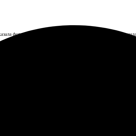
казала фото с рамкой, качество отличное, все соответствует ожид
нятно. Удобный интерфейс сайта, такая работа радует. Доставили