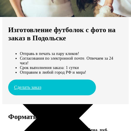
Не нашли Ваш город?
Мы доставляем по всему миру
Изготовление футболок с фото на
Продолжить без города
заказ в Подольске
Отправь в печать за пару кликов!
Согласования по электронной почте. Отвечаем за 24
часа!
Срок выполнения заказа: 1 сутки
Отправим в любой город РФ и мира!
Сделать заказ
Форматы и цены
Услуга
Цена, руб.