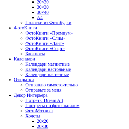
20×30
30×30
30×40
A4
Полоски из ФотоБудки
ФотоКниги
ФотоКниги «Премиум»
ФотоКниги «Слим»
ФотоКниги «Лайт»
ФотоКниги «Софт»
Блокноты
Календари
Календари магнитные
Календари настольные
Календари настенные
Открытки
Отправлю самостоятельно
Отправьте за меня
Декор Интерьера
Потреты Dream Art
Портреты по фото акрилом
ФотоМозаика
Холсты
20х20
20х30