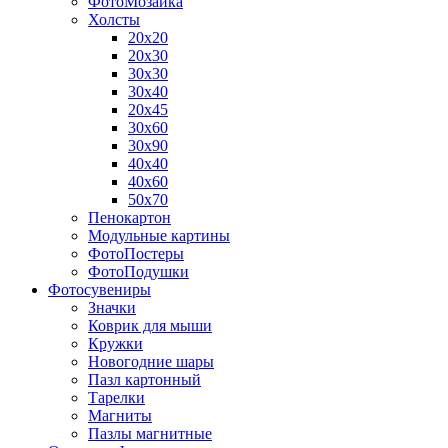
ФотоМозаика
Холсты
20х20
20х30
30х30
30х40
20х45
30х60
30х90
40х40
40х60
50х70
Пенокартон
Модульные картины
ФотоПостеры
ФотоПодушки
Фотоcувениры
Значки
Коврик для мыши
Кружки
Новогодние шары
Пазл картонный
Тарелки
Магниты
Пазлы магнитные