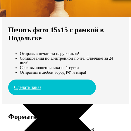
Не нашли Ваш город?
Мы доставляем по всему миру
Печать фото 15х15 с рамкой в
Продолжить без города
Подольске
Отправь в печать за пару кликов!
Согласования по электронной почте. Отвечаем за 24
часа!
Срок выполнения заказа: 1 сутки
Отправим в любой город РФ и мира!
Сделать заказ
Форматы и цены
Услуга
Цена, руб.