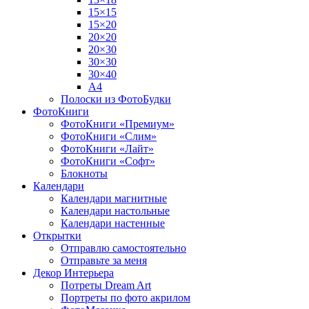
15×15
15×20
20×20
20×30
30×30
30×40
A4
Полоски из ФотоБудки
ФотоКниги
ФотоКниги «Премиум»
ФотоКниги «Слим»
ФотоКниги «Лайт»
ФотоКниги «Софт»
Блокноты
Календари
Календари магнитные
Календари настольные
Календари настенные
Открытки
Отправлю самостоятельно
Отправьте за меня
Декор Интерьера
Потреты Dream Art
Портреты по фото акрилом