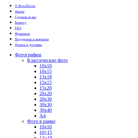
О ФотоПочте
Акции
Сделаем за вас
Бизнесу
FAQ
Франшиза
Поддержка и контакты
Оплата и доставка
Фотографии
Классические фото
10х10
10х15
13х18
15х15
15х20
20х20
20х30
30х30
30х40
А4
Фото в рамке
10х10
10×15
13×18