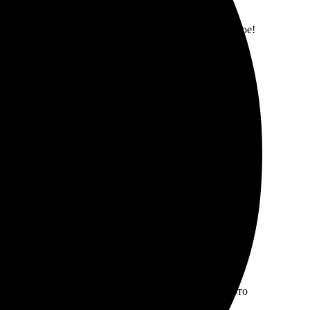
и детали. Принесли прямо на дом, качество отличное!
бор бумаги и варианта печати порадовал. Получила
формат и оплатил. Оперативная работа, готовые фото