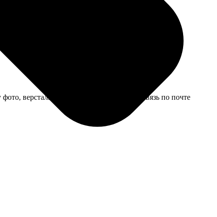
рамке задняя крышка плохо закрывалась, пришлось
фото, верстальщик помог с макетом, хотя связь по почте