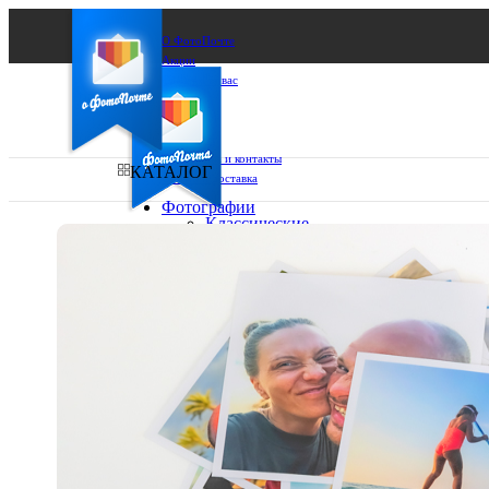
О ФотоПочте
Акции
Сделаем за вас
Бизнесу
FAQ
Франшиза
Поддержка и контакты
КАТАЛОГ
Оплата и доставка
Фотографии
Классические
фото
Ваш город:
10х10
10х15
Ваш регион доставки
13х18
15х15
Выберите из списка:
15х20
20х20
20х30
30х30
30х40
А4
Фото
в