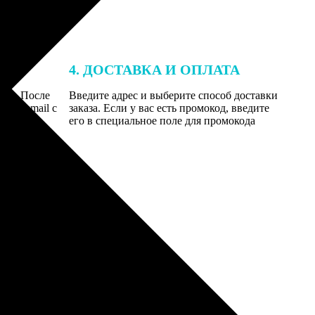
4. ДОСТАВКА И ОПЛАТА
той. После
Введите адрес и выберите способ доставки
 на email с
заказа. Если у вас есть промокод, введите
вим заказ
его в специальное поле для промокода
мером для