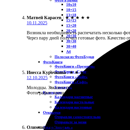
Фото в рамке
10х10
10×15
13×18
Матвей Карасев
:
★
★
★
★
★
15×15
10.11.2025
15×20
20×20
Возникла необходимость распечатать несколько фото
20×30
Через пару дней получил готовые фото. Качество о
30×30
30×40
A4
Полоски из ФотоБудки
ФотоКниги
ФотоКниги «Премиум»
ФотоКниги «Слим»
Инесса Курочкина
:
★
★
★
★
★
ФотоКниги «Лайт»
12.10.2025
ФотоКниги «Софт»
Блокноты
Молодцы. Заказала печать фото 15х15, все быстро 
Календари
Фотографии пришли в отличном состоянии, резуль
Календари магнитные
Календари настольные
Календари настенные
Открытки
Отправлю самостоятельно
Отправьте за меня
Олимпия Грибова
:
★
★
★
★
★
Декор Интерьера