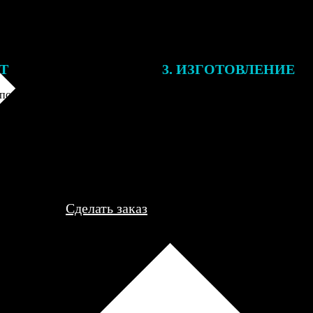
ЕТ
3. ИЗГОТОВЛЕНИЕ
подготовки заказа к печати
Оплатите заказ банковской кар
алисты могут связаться с Вами
оплаты получите подтверждение
му телефону или email для
описанием заказа. Когда отпра
я деталей.
вы получите письмо с трек-но
отслеживания.
Сделать заказ