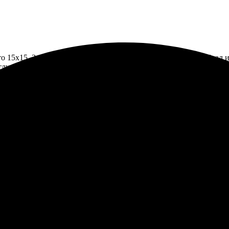
 15х15. Заказал через интернет, все удобно и понятно. Выбрал из
тличное, цвета яркие. Очень доволен результатом, сервис на выс
и качественно. Сайт интуитивно понятен, легко загрузила изобр
тат порадовал! Рекомендую!