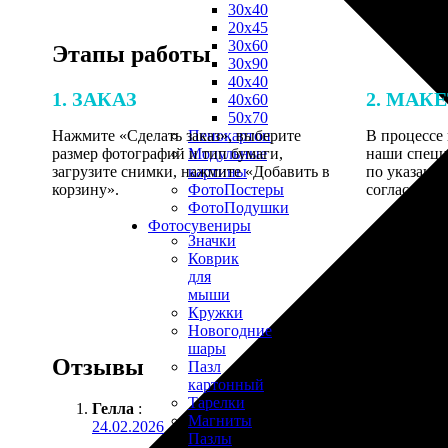
30х40
20х45
30х60
Этапы работы
30х90
40х40
1. ЗАКАЗ
2. МАК
40х60
50х70
Нажмите «Сделать заказ», выберите
В процессе 
Пенокартон
размер фотографий и тип бумаги,
наши специ
Модульные
загрузите снимки, нажмите «Добавить в
по указанно
картины
корзину».
согласовани
ФотоПостеры
ФотоПодушки
Фотоcувениры
Значки
Коврик
для
мыши
Кружки
Новогодние
шары
Отзывы
Пазл
картонный
Тарелки
Гелла
:
Магниты
24.02.2026
Пазлы