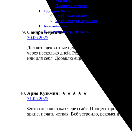
Магниты
Пазлы магнитные
Одежда с Фото
Футболки детские
Футболки для взрослых
Бьюти-боксы
Подарочные сертификаты
Сандра Березина
:
★
★
★
★
★
30.06.2025
Делают адекватные цены, качество хорошее. Заказа
через несколько дней. Результат порадовал, цвета 
или для себя. Добавлю ещё пару фото в следующий 
Арно Кузьмин
:
★
★
★
★
★
31.05.2025
Фото сделали заказ через сайт. Процесс простой —
яркие, печать четкая. Всё устроило, рекомендую др