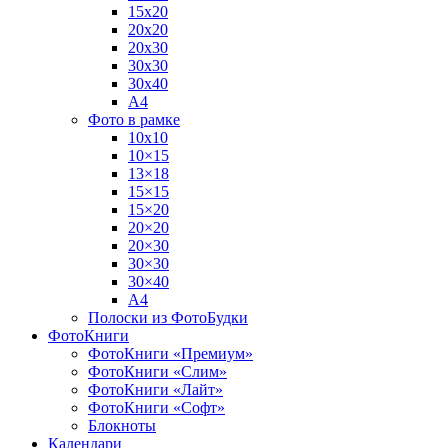
15х20
20х20
20х30
30х30
30х40
А4
Фото в рамке
10х10
10×15
13×18
15×15
15×20
20×20
20×30
30×30
30×40
A4
Полоски из ФотоБудки
ФотоКниги
ФотоКниги «Премиум»
ФотоКниги «Слим»
ФотоКниги «Лайт»
ФотоКниги «Софт»
Блокноты
Календари