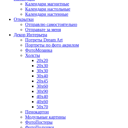
Календари магнитные
Календари настольные
Календари настенные
Открытки
Отправлю самостоятельно
Отправьте за меня
Декор Интерьера
Потреты Dream Art
Портреты по фото акрилом
ФотоМозаика
Холсты
20х20
20х30
30х30
30х40
20х45
30х60
30х90
40х40
40х60
50х70
Пенокартон
Модульные картины
ФотоПостеры
ФотоПодушки