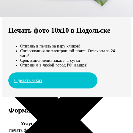
Не нашли Ваш город?
Мы доставляем по всему миру
Печать фото 10х10 в Подольске
Продолжить без города
Отправь в печать за пару кликов!
Согласования по электронной почте. Отвечаем за 24
часа!
Срок выполнения заказа: 1 сутки
Отправим в любой город РФ и мира!
Сделать заказ
Форматы и цены
Услуга
Цена, руб.
печать фото 10х10
19