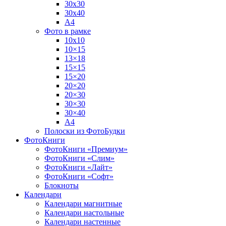
30х30
30х40
А4
Фото в рамке
10х10
10×15
13×18
15×15
15×20
20×20
20×30
30×30
30×40
A4
Полоски из ФотоБудки
ФотоКниги
ФотоКниги «Премиум»
ФотоКниги «Слим»
ФотоКниги «Лайт»
ФотоКниги «Софт»
Блокноты
Календари
Календари магнитные
Календари настольные
Календари настенные