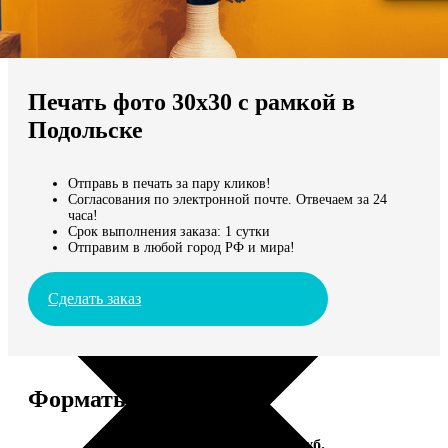
Не нашли Ваш город?
Мы доставляем по всему миру
Печать фото 30х30 с рамкой в
Продолжить без города
Подольске
Отправь в печать за пару кликов!
Согласования по электронной почте. Отвечаем за 24
часа!
Срок выполнения заказа: 1 сутки
Отправим в любой город РФ и мира!
Сделать заказ
Форматы и цены
Услуга
Цена, руб.