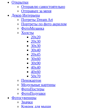
Открытки
Отправлю самостоятельно
Отправьте за меня
Декор Интерьера
Потреты Dream Art
Портреты по фото акрилом
ФотоМозаика
Холсты
20х20
20х30
30х30
30х40
20х45
30х60
30х90
40х40
40х60
50х70
Пенокартон
Модульные картины
ФотоПостеры
ФотоПодушки
Фотоcувениры
Значки
Коврик для мыши