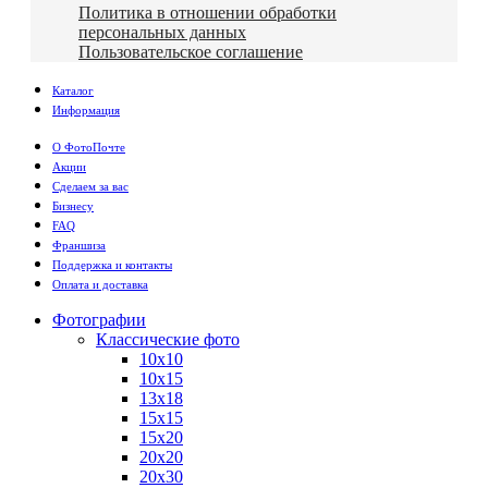
Политика в отношении обработки
персональных данных
Пользовательское соглашение
Каталог
Информация
О ФотоПочте
Акции
Сделаем за вас
Бизнесу
FAQ
Франшиза
Поддержка и контакты
Оплата и доставка
Фотографии
Классические фото
10х10
10х15
13х18
15х15
15х20
20х20
20х30