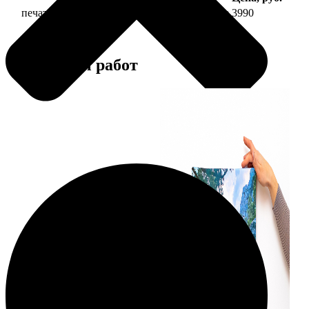
печать фото на холсте 40х40 на подрамнике
3990
Примеры работ