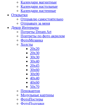
Календари магнитные
Календари настольные
Календари настенные
Открытки
Отправлю самостоятельно
Отправьте за меня
Декор Интерьера
Потреты Dream Art
Портреты по фото акрилом
ФотоМозаика
Холсты
20х20
20х30
30х30
30х40
20х45
30х60
30х90
40х40
40х60
50х70
Пенокартон
Модульные картины
ФотоПостеры
ФотоПодушки