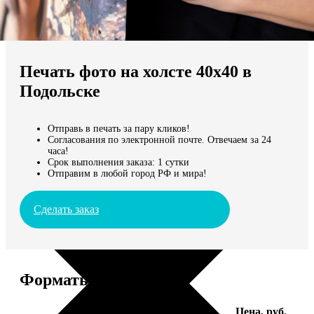
Не нашли Ваш город?
Мы доставляем по всему миру
Печать фото на холсте 40х40 в
Продолжить без города
Подольске
Отправь в печать за пару кликов!
Согласования по электронной почте. Отвечаем за 24
часа!
Срок выполнения заказа: 1 сутки
Отправим в любой город РФ и мира!
Сделать заказ
Форматы и цены
Услуга
Цена, руб.