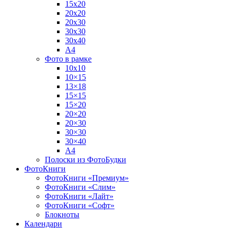
15х20
20х20
20х30
30х30
30х40
А4
Фото в рамке
10х10
10×15
13×18
15×15
15×20
20×20
20×30
30×30
30×40
A4
Полоски из ФотоБудки
ФотоКниги
ФотоКниги «Премиум»
ФотоКниги «Слим»
ФотоКниги «Лайт»
ФотоКниги «Софт»
Блокноты
Календари