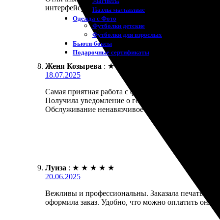
Магниты
интерфейсу. Заказ оформил за десять минут. Доста
Пазлы магнитные
Одежда с Фото
Футболки детские
Футболки для взрослых
Бьюти-боксы
Подарочные сертификаты
Женя Козырева
:
★
★
★
★
★
18.07.2025
Самая приятная работа с фотопечатью! Заказала пе
Получила уведомление о готовности заказа на почту.
Обслуживание ненавязчивое и приятное. Рекоменд
Луиза
:
★
★
★
★
★
20.06.2025
Вежливы и профессиональны. Заказала печать фотог
оформила заказ. Удобно, что можно оплатить онла