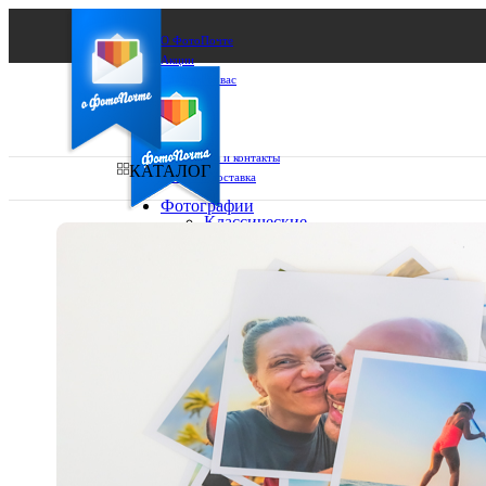
О ФотоПочте
Акции
Сделаем за вас
Бизнесу
FAQ
Франшиза
Поддержка и контакты
КАТАЛОГ
Оплата и доставка
Фотографии
Классические
фото
Ваш город:
10х10
10х15
Ваш регион доставки
13х18
15х15
Выберите из списка:
15х20
20х20
20х30
30х30
30х40
А4
Фото
в