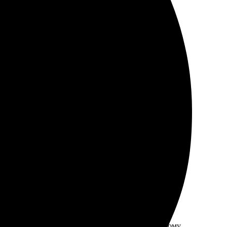
зображения, выбираю размеры, оплачиваю. Получил
 заказывать еще!
афий был простым, благодаря интуитивно понятному