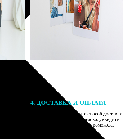
4. ДОСТАВКА И ОПЛАТА
той. После
Введите адрес и выберите способ доставки
 на email с
заказа. Если у вас есть промокод, введите
им заказ,
его в специальное поле для промокода.
мером для