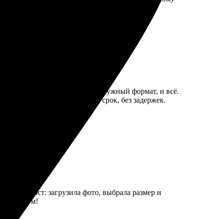
ва!
бным. Загружала фото, выбрала нужный формат, и всё.
ли четкие. Заказ был готов в срок, без задержек.
роцесс прост: загрузила фото, выбрала размер и
ендую всем!