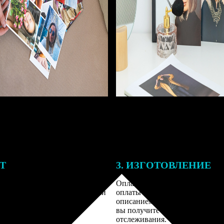
ЕТ
3. ИЗГОТОВЛЕНИЕ
подготовки заказа к печати
Оплатите заказ банковской кар
алисты могут связаться с Вами
оплаты получите подтверждение
му телефону или email для
описанием заказа. Когда отправ
я деталей.
вы получите письмо с трек-но
отслеживания.