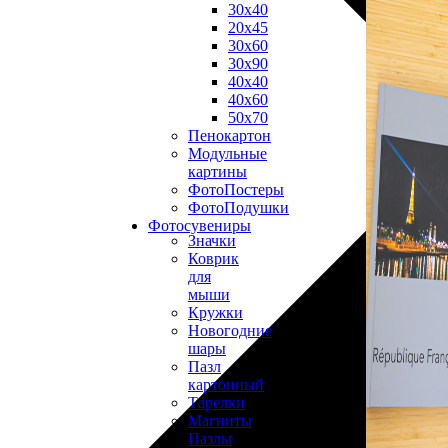
30х40
20х45
30х60
30х90
40х40
40х60
50х70
Пенокартон
Модульные
картины
ФотоПостеры
ФотоПодушки
Фотоcувениры
Значки
Коврик
для
мыши
Кружки
Новогодние
шары
Пазл
картонный
Тарелки
Магниты
Пазлы