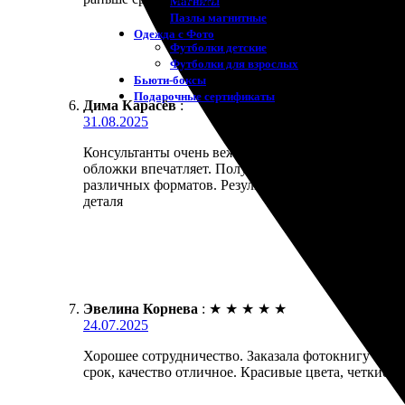
Магниты
Пазлы магнитные
Одежда с Фото
Футболки детские
Футболки для взрослых
Бьюти-боксы
Подарочные сертификаты
Дима Карасёв
:
31.08.2025
Консультанты очень вежливые и профессиональные.
обложки впечатляет. Получил готовый продукт в ср
различных форматов. Результат превзошел ожидания
деталя
Эвелина Корнева
:
★
★
★
★
★
24.07.2025
Хорошее сотрудничество. Заказала фотокнигу «Прем
срок, качество отличное. Красивые цвета, четкие 