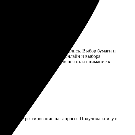
илось, что все этапы согласовывались. Выбор бумаги и
сть возможность редактирования онлайн и выбора
ую тем, кто ценит качественную печать и внимание к
ет. Быстрое реагирование на запросы. Получила книгу в
вать!