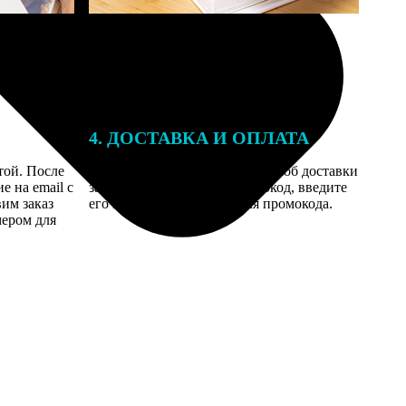
4. ДОСТАВКА И ОПЛАТА
той. После
Введите адрес и выберите способ доставки
 на email с
заказа. Если у вас есть промокод, введите
вим заказ
его в специальное поле для промокода.
мером для