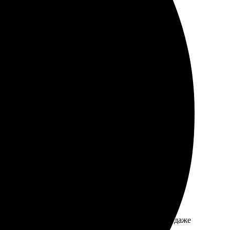
стро ответили на вопросы и проконсультировали.
аз без задержек, качество на высоте. Обязательно
фейс сайта, все интуитивно понятно. Доставили даже
ду заказывать еще.