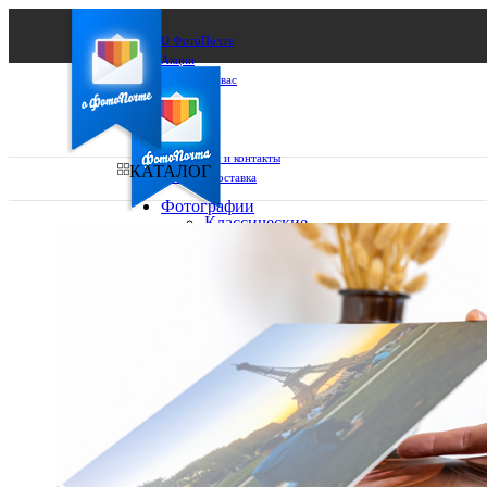
О ФотоПочте
Акции
Сделаем за вас
Бизнесу
FAQ
Франшиза
Поддержка и контакты
КАТАЛОГ
Оплата и доставка
Фотографии
Классические
фото
Ваш город:
10х10
10х15
Ваш регион доставки
13х18
15х15
Выберите из списка:
15х20
20х20
20х30
30х30
30х40
А4
Фото
в