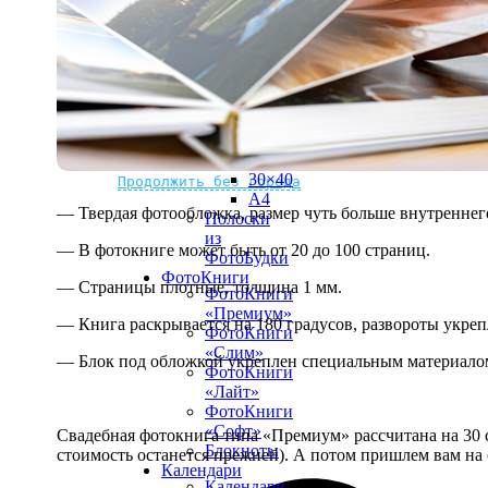
рамке
10х10
10×15
13×18
15×15
15×20
20×20
20×30
Не нашли Ваш город?
Мы доставляем по всему миру
30×30
30×40
Продолжить без города
A4
— Твердая фотообложка, размер чуть больше внутреннег
Полоски
из
— В фотокниге может быть от 20 до 100 страниц.
ФотоБудки
ФотоКниги
— Страницы плотные, толщина 1 мм.
ФотоКниги
«Премиум»
— Книга раскрывается на 180 градусов, развороты укре
ФотоКниги
«Слим»
— Блок под обложкой укреплен специальным материалом
ФотоКниги
«Лайт»
ФотоКниги
«Софт»
Свадебная фотокнига типа «Премиум» рассчитана на 30 с
Блокноты
стоимость останется прежней). А потом пришлем вам на 
Календари
Календари