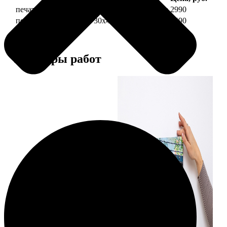
печать фото на холсте 30х40 на подрамнике
2990
печать фото на холсте 30х40 в раме
5490
Примеры работ