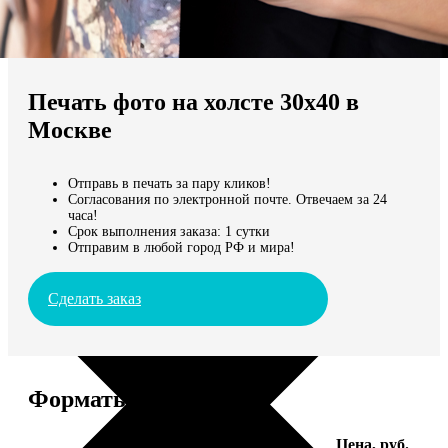
Не нашли Ваш город?
Мы доставляем по всему миру
Печать фото на холсте 30х40 в
Продолжить без города
Москве
Отправь в печать за пару кликов!
Согласования по электронной почте. Отвечаем за 24
часа!
Срок выполнения заказа: 1 сутки
Отправим в любой город РФ и мира!
Сделать заказ
Форматы и цены
Услуга
Цена, руб.