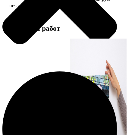
печать фото на холсте с подрамником
2490
Примеры работ