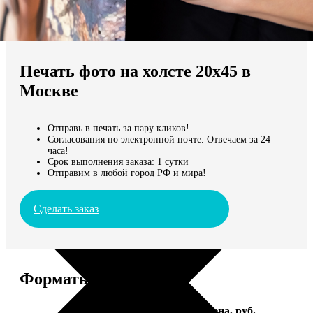
Не нашли Ваш город?
Мы доставляем по всему миру
Печать фото на холсте 20х45 в
Продолжить без города
Москве
Отправь в печать за пару кликов!
Согласования по электронной почте. Отвечаем за 24
часа!
Срок выполнения заказа: 1 сутки
Отправим в любой город РФ и мира!
Сделать заказ
Форматы и цены
Услуга
Цена, руб.