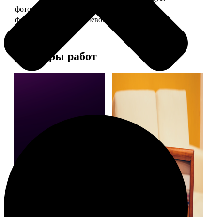
фото 20х30 в деревянной рамке
990
фото 20х30 в алюминиевой рамке
2490
Примеры работ