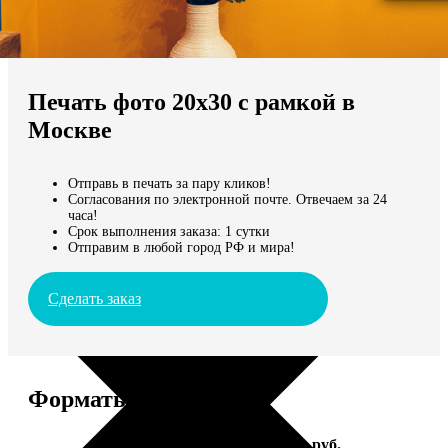
Не нашли Ваш город?
Мы доставляем по всему миру
Печать фото 20х30 с рамкой в
Продолжить без города
Москве
Отправь в печать за пару кликов!
Согласования по электронной почте. Отвечаем за 24
часа!
Срок выполнения заказа: 1 сутки
Отправим в любой город РФ и мира!
Сделать заказ
Форматы и цены
Услуга
Цена, руб.