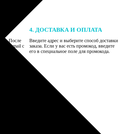
4. ДОСТАВКА И ОПЛАТА
той. После
Введите адрес и выберите способ доставки
 на email с
заказа. Если у вас есть промокод, введите
вим заказ
его в специальное поле для промокода.
мером для