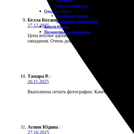
Магниты
Пазлы магнитные
Одежда с Фото
Футболки детские
Белла Козлова
:
Футболки для взрослых
27.12.2025
Бьюти-боксы
Подарочные сертификаты
Цена вполне адекватная, а качество печати на выс
ожидания. Очень довольна!
Тамара Р.
:
26.11.2025
Выполнена печать фотографии. Качество отличное, ц
Агния Юдина
:
27.10.2025