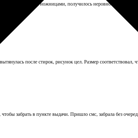
зитки. Разрезал сам ножницами, получилось неровно. Нужно было 
ытянулась после стирок, рисунок цел. Размер соответствовал, чт
тобы забрать в пункте выдачи. Пришло смс, забрала без очереди