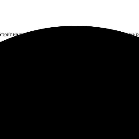
тоит на полке. Рисунок яркий, ручка удобная. Но когда все же р
 конверт пришел без маркировки «Осторожно, стекло!» хотя заказ