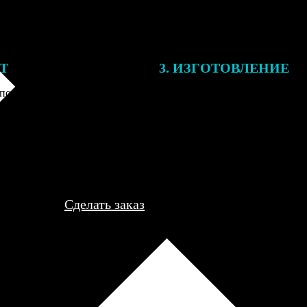
ЕТ
3. ИЗГОТОВЛЕНИЕ
подготовки заказа к печати
Оплатите заказ банковской кар
алисты могут связаться с Вами
оплаты получите подтверждение
му телефону или email для
описанием заказа. Когда отпра
я деталей.
вы получите письмо с трек-но
отслеживания.
Сделать заказ