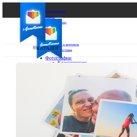
О ФотоПочте
Акции
Сделаем за вас
Бизнесу
FAQ
Франшиза
Поддержка и контакты
КАТАЛОГ
Оплата и доставка
Фотографии
Классические
фото
Ваш город:
10х10
10х15
Ваш регион доставки
13х18
15х15
Выберите из списка:
15х20
20х20
20х30
30х30
30х40
А4
Фото
в