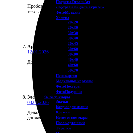
Потреты Dream Art
Пробовала сервис "Отправьте за меня" открытки ба
Портреты по фото акрилом
текст, только напечатанный.
ФотоМозаика
Холсты
20х20
20х30
30х30
30х40
20х45
Аркадий Ю.
:
30х60
12.01.2026
30х90
40х40
Делал панорамную печать на фотопостер, склейка д
40х60
50х70
Пенокартон
Модульные картины
ФотоПостеры
ФотоПодушки
Злата Данилова
:
Фотоcувениры
Значки
03.01.2026
Коврик для мыши
Кружки
Делала открытки для гостей на свадьбу. Опечатку 
Новогодние шары
доплачивать не пришлось. Спасибо ей большое за т
Пазл картонный
Тарелки