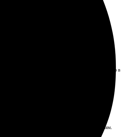
тя исходники были разные. Молодцы, подогнали
яркая. Только некоторые детали плохо соединялись, но в
осудомойке рисунок начал слегка стираться по краям.