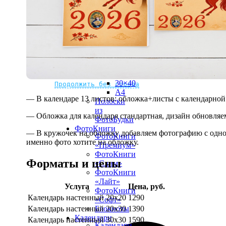
рамке
10х10
10×15
13×18
15×15
15×20
20×20
20×30
Не нашли Ваш город?
Мы доставляем по всему миру
30×30
30×40
Продолжить без города
A4
— В календаре 13 листов: обложка+листы с календарной 
Полоски
из
— Обложка для календаря стандартная, дизайн обновляе
ФотоБудки
ФотоКниги
— В кружочек на обложку добавляем фотографию с одной
ФотоКниги
именно фото хотите на обложку.
«Премиум»
ФотоКниги
Форматы и цены
«Слим»
ФотоКниги
«Лайт»
Услуга
Цена, руб.
ФотоКниги
Календарь настенный 20х20
1290
«Софт»
Календарь настенный 20х30
1390
Блокноты
Календари
Календарь настенный 30х30
1590
Календари