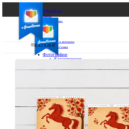
О ФотоПочте
Акции
Сделаем за вас
Бизнесу
FAQ
Франшиза
Поддержка и контакты
КАТАЛОГ
Оплата и доставка
Фотографии
Классические
фото
Ваш город:
10х10
10х15
Ваш регион доставки
13х18
15х15
Выберите из списка:
15х20
20х20
20х30
30х30
30х40
А4
Фото
в