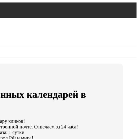
енных календарей в
пару кликов!
тронной почте. Отвечаем за 24 часа!
за: 1 сутки
род РФ и мира!