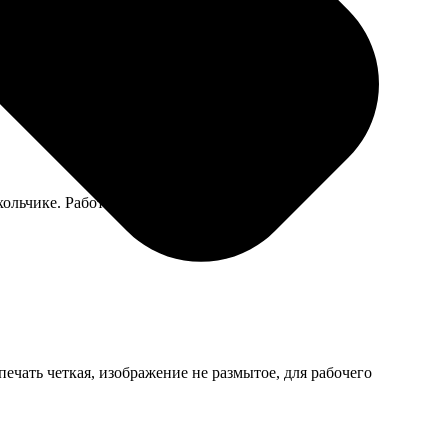
льчике. Работали без косяков.
ечать четкая, изображение не размытое, для рабочего