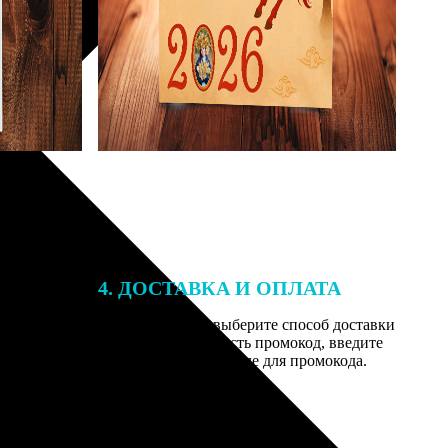
4. ДОСТАВКА И ОПЛАТА
той. После
Введите адрес и выберите способ доставки
 на email с
заказа. Если у вас есть промокод, введите
вим заказ
его в специальное поле для промокода.
мером для