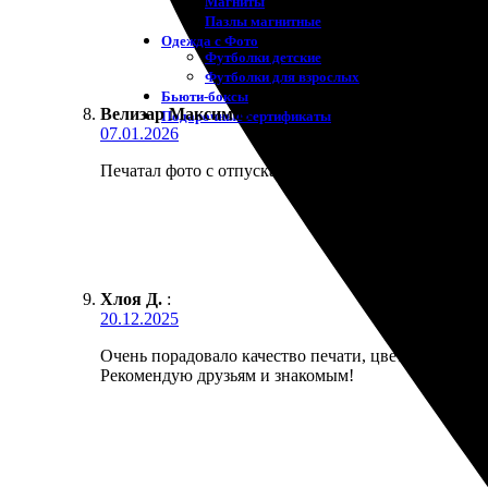
Магниты
Пазлы магнитные
Одежда с Фото
Футболки детские
Футболки для взрослых
Бьюти-боксы
Велизар Максимов
:
Подарочные сертификаты
07.01.2026
Печатал фото с отпуска на море. Цвет воды переда
Хлоя Д.
:
20.12.2025
Очень порадовало качество печати, цвета яркие и 
Рекомендую друзьям и знакомым!