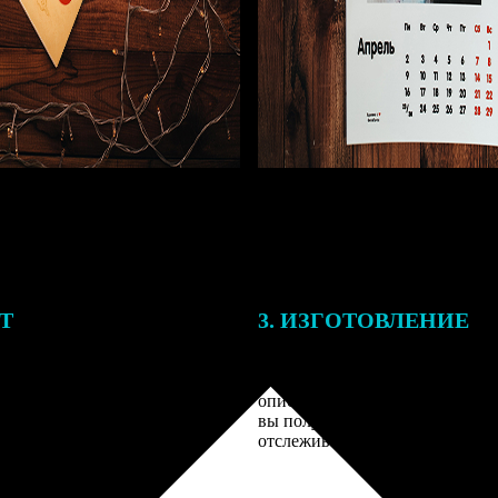
ЕТ
3. ИЗГОТОВЛЕНИЕ
подготовки заказа к печати
Оплатите заказ банковской кар
алисты могут связаться с Вами
оплаты получите подтверждение
му телефону или email для
описанием заказа. Когда отпра
я деталей.
вы получите письмо с трек-но
отслеживания.