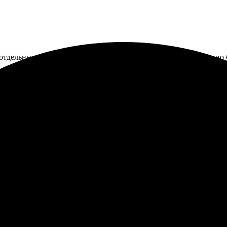
тдельных листах, их можно менять. Магнит держит хорошо, но б
арых бумажных фото для последующей печати. Услугу оказали, н