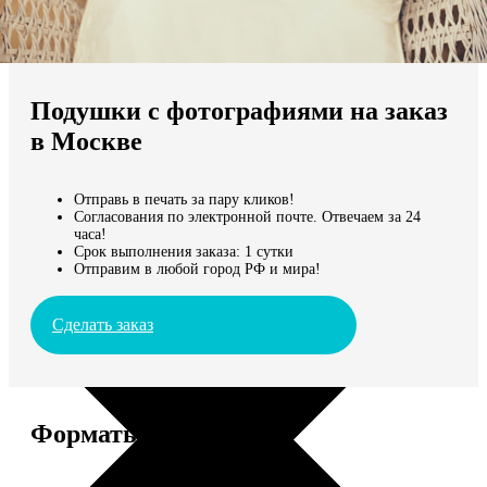
Не нашли Ваш город?
Мы доставляем по всему миру
Подушки с фотографиями на заказ
Продолжить без города
в Москве
Отправь в печать за пару кликов!
Согласования по электронной почте. Отвечаем за 24
часа!
Срок выполнения заказа: 1 сутки
Отправим в любой город РФ и мира!
Сделать заказ
Форматы и цены
Услуга
Цена, руб.