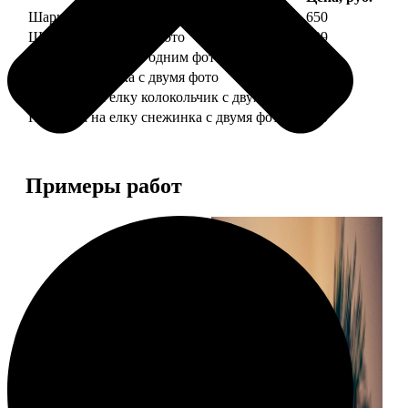
Шарик елочный с 1 фото
650
Шарик елочный с 2 фото
699
Шарик-шкатулка с одним фото
650
Шарик-шкатулка с двумя фото
699
Подвеска на елку колокольчик с двумя фото
590
Подвеска на елку снежинка с двумя фото
590
Примеры работ