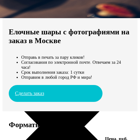
Не нашли Ваш город?
Мы доставляем по всему миру
Елочные шары с фотографиями на
Продолжить без города
заказ в Москве
Отправь в печать за пару кликов!
Согласования по электронной почте. Отвечаем за 24
часа!
Срок выполнения заказа: 1 сутки
Отправим в любой город РФ и мира!
Сделать заказ
Форматы и цены
Услуга
Цена, руб.