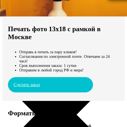
Не нашли Ваш город?
Мы доставляем по всему миру
Печать фото 13х18 с рамкой в
Продолжить без города
Москве
Отправь в печать за пару кликов!
Согласования по электронной почте. Отвечаем за 24
часа!
Срок выполнения заказа: 1 сутки
Отправим в любой город РФ и мира!
Сделать заказ
Форматы и цены
Услуга
Цена, руб.