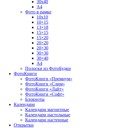
30х40
А4
Фото в рамке
10х10
10×15
13×18
15×15
15×20
20×20
20×30
30×30
30×40
A4
Полоски из ФотоБудки
ФотоКниги
ФотоКниги «Премиум»
ФотоКниги «Слим»
ФотоКниги «Лайт»
ФотоКниги «Софт»
Блокноты
Календари
Календари магнитные
Календари настольные
Календари настенные
Открытки