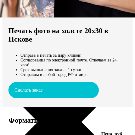
Не нашли Ваш город?
Мы доставляем по всему миру
Печать фото на холсте 20х30 в
Продолжить без города
Пскове
Отправь в печать за пару кликов!
Согласования по электронной почте. Отвечаем за 24
часа!
Срок выполнения заказа: 1 сутки
Отправим в любой город РФ и мира!
Сделать заказ
Форматы и цены
Услуга
Цена, руб.