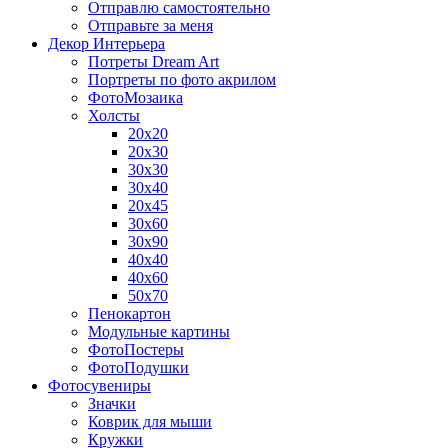
Отправлю самостоятельно
Отправьте за меня
Декор Интерьера
Потреты Dream Art
Портреты по фото акрилом
ФотоМозаика
Холсты
20х20
20х30
30х30
30х40
20х45
30х60
30х90
40х40
40х60
50х70
Пенокартон
Модульные картины
ФотоПостеры
ФотоПодушки
Фотоcувениры
Значки
Коврик для мыши
Кружки