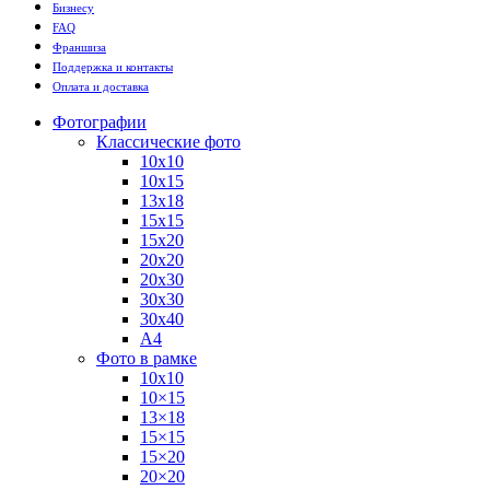
Бизнесу
FAQ
Франшиза
Поддержка и контакты
Оплата и доставка
Фотографии
Классические фото
10х10
10х15
13х18
15х15
15х20
20х20
20х30
30х30
30х40
А4
Фото в рамке
10х10
10×15
13×18
15×15
15×20
20×20