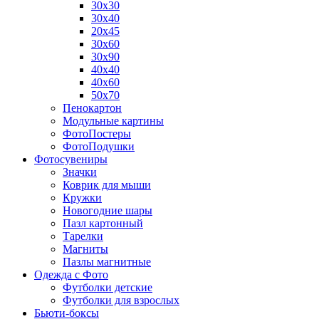
30х30
30х40
20х45
30х60
30х90
40х40
40х60
50х70
Пенокартон
Модульные картины
ФотоПостеры
ФотоПодушки
Фотоcувениры
Значки
Коврик для мыши
Кружки
Новогодние шары
Пазл картонный
Тарелки
Магниты
Пазлы магнитные
Одежда с Фото
Футболки детские
Футболки для взрослых
Бьюти-боксы