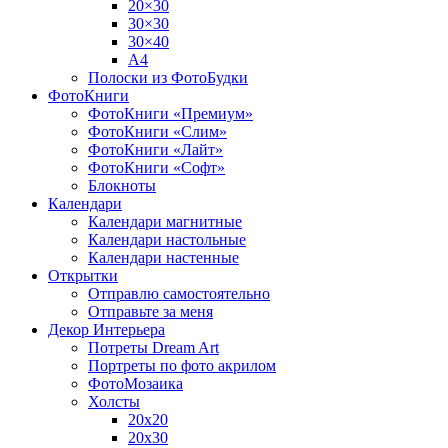
20×30
30×30
30×40
A4
Полоски из ФотоБудки
ФотоКниги
ФотоКниги «Премиум»
ФотоКниги «Слим»
ФотоКниги «Лайт»
ФотоКниги «Софт»
Блокноты
Календари
Календари магнитные
Календари настольные
Календари настенные
Открытки
Отправлю самостоятельно
Отправьте за меня
Декор Интерьера
Потреты Dream Art
Портреты по фото акрилом
ФотоМозаика
Холсты
20х20
20х30