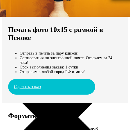
Не нашли Ваш город?
Мы доставляем по всему миру
Печать фото 10х15 с рамкой в
Продолжить без города
Пскове
Отправь в печать за пару кликов!
Согласования по электронной почте. Отвечаем за 24
часа!
Срок выполнения заказа: 1 сутки
Отправим в любой город РФ и мира!
Сделать заказ
Форматы и цены
Услуга
Цена, руб.