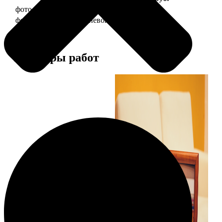
фото 10х15 в деревянной рамке
340
фото 10х15 в алюминиевой рамке
1490
Примеры работ