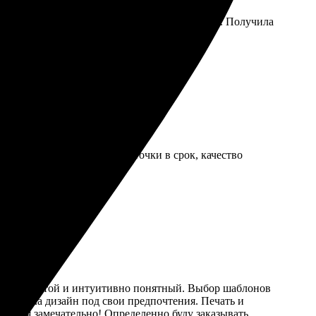
 и предложили коррективы, учли все пожелания. Получила
и понятен. Получила открыточки в срок, качество
 очень простой и интуитивно понятный. Выбор шаблонов
дстроила дизайн под свои предпочтения. Печать и
отрятся замечательно! Определенно буду заказывать