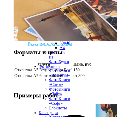
рамке
10х10
10×15
13×18
15×15
15×20
20×20
20×30
Не нашли Ваш город?
Мы доставляем по всему миру
30×30
30×40
Продолжить без города
A4
Форматы и цены
Полоски
из
ФотоБудки
Услуга
Цена, руб.
ФотоКниги
Открытка А5 "отправим за Вас"
150
ФотоКниги
«Премиум»
Открытка А5 6 шт и более
от 890
ФотоКниги
«Слим»
ФотоКниги
«Лайт»
Примеры работ
ФотоКниги
«Софт»
Блокноты
Календари
Календари