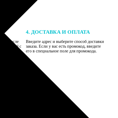
4. ДОСТАВКА И ОПЛАТА
той. После
Введите адрес и выберите способ доставки
 на email с
заказа. Если у вас есть промокод, введите
вим заказ
его в специальное поле для промокода.
мером для