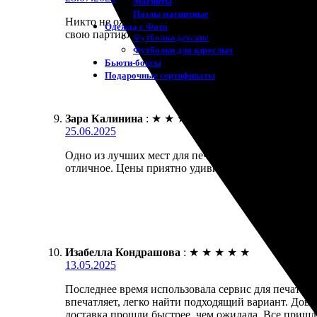
Магниты
Пазлы магнитные
Никто не ожидал, что все пройдет так легко. Зака
Одежда с Фото
свою партию быстро и в отличном качестве. Я в по
Футболки детские
Футболки для взрослых
Бьюти-боксы
Подарочные сертификаты
Зара Калинина
:
★
★
★
★
★
25.06.2025
Одно из лучших мест для печати. Выбор открыток н
отличное. Цены приятно удивили, буду заказывать 
Изабелла Кондрашова
:
★
★
★
★
★
13.05.2025
Последнее время использовала сервис для печати 
впечатляет, легко найти подходящий вариант. Дов
доставка прошли быстрее, чем ожидала. Все пришло