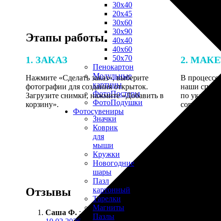
30х40
20х45
30х60
30х90
Этапы работы
40х40
40х60
50х70
1. ЗАКАЗ
2. МАК
Пенокартон
Модульные
Нажмите «Сделать заказ», выберите
В процессе 
картины
фотографии для создания открыток.
наши специ
ФотоПостеры
Загрузите снимки, нажмите «Добавить в
по указанно
ФотоПодушки
корзину».
согласовани
Фотоcувениры
Значки
Коврик
для
мыши
Кружки
Новогодние
шары
Пазл
Отзывы
картонный
Тарелки
Магниты
Саша Ф.
:
Пазлы