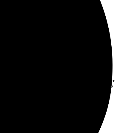
, а качество печати на высшем уровне. Менеджеры
сающе и точно передают задумку. Рекомендую!
ровне, детали четкие, цвета яркие. Заказала через сайт
резентабельности. Доставка пришла вовремя, все хорошо