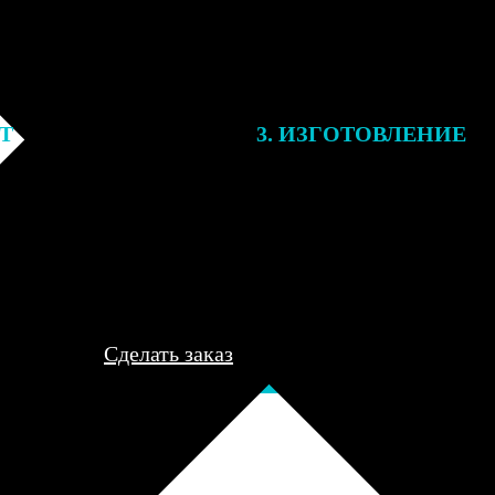
ЕТ
3. ИЗГОТОВЛЕНИЕ
подготовки заказа к печати
Оплатите заказ банковской кар
алисты могут связаться с Вами
оплаты получите подтверждение
му телефону или email для
описанием заказа. Когда отпра
я деталей.
вы получите письмо с трек-но
отслеживания.
Сделать заказ