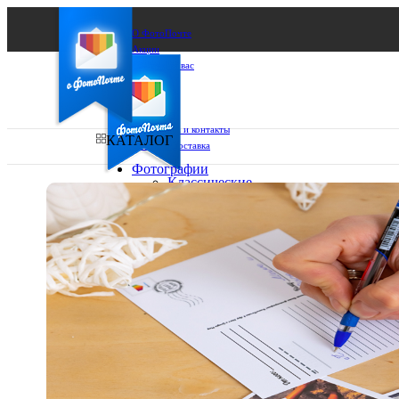
О ФотоПочте
Акции
Сделаем за вас
Бизнесу
FAQ
Франшиза
Поддержка и контакты
КАТАЛОГ
Оплата и доставка
Фотографии
Классические
фото
Ваш город:
10х10
10х15
Ваш регион доставки
13х18
15х15
Выберите из списка:
15х20
20х20
20х30
30х30
30х40
А4
Фото
в