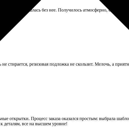
врации, но обошлась без нее. Получилось атмосферно, старинны
е стирается, резизовая подложка не скользит. Мелочь, а приятн
ьные открытки. Процесс заказа оказался простым: выбрала шабл
к деталям, все на высшем уровне!