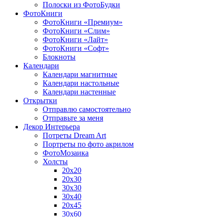
Полоски из ФотоБудки
ФотоКниги
ФотоКниги «Премиум»
ФотоКниги «Слим»
ФотоКниги «Лайт»
ФотоКниги «Софт»
Блокноты
Календари
Календари магнитные
Календари настольные
Календари настенные
Открытки
Отправлю самостоятельно
Отправьте за меня
Декор Интерьера
Потреты Dream Art
Портреты по фото акрилом
ФотоМозаика
Холсты
20х20
20х30
30х30
30х40
20х45
30х60