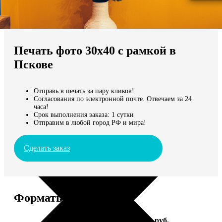
Не нашли Ваш город?
Мы доставляем по всему миру
Печать фото 30х40 с рамкой в
Продолжить без города
Пскове
Отправь в печать за пару кликов!
Согласования по электронной почте. Отвечаем за 24
часа!
Срок выполнения заказа: 1 сутки
Отправим в любой город РФ и мира!
Сделать заказ
Форматы и цены
Услуга
Цена, руб.