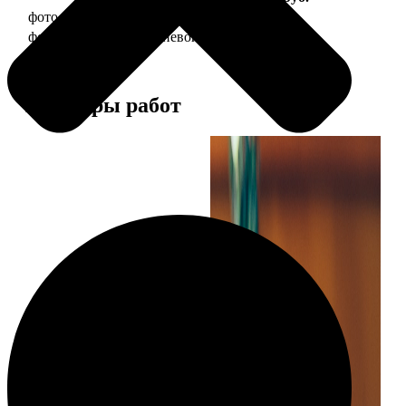
фото 30х40 в деревянной рамке
1490
фото 30х40 в алюминиевой рамке
2990
Примеры работ