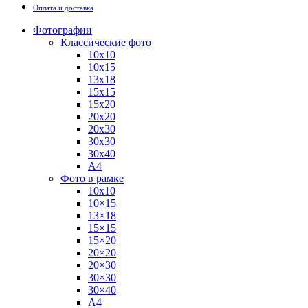
Оплата и доставка
Фотографии
Классические фото
10х10
10х15
13х18
15х15
15х20
20х20
20х30
30х30
30х40
А4
Фото в рамке
10х10
10×15
13×18
15×15
15×20
20×20
20×30
30×30
30×40
A4