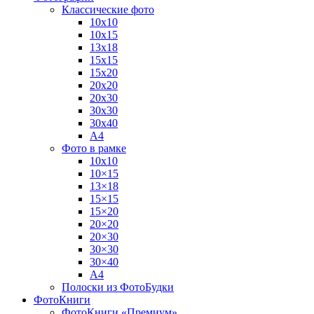
Классические фото
10х10
10х15
13х18
15х15
15х20
20х20
20х30
30х30
30х40
А4
Фото в рамке
10х10
10×15
13×18
15×15
15×20
20×20
20×30
30×30
30×40
A4
Полоски из ФотоБудки
ФотоКниги
ФотоКниги «Премиум»