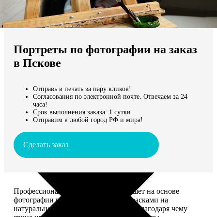
Не нашли Ваш город?
Мы доставляем по всему миру
Портреты по фотографии на заказ
Продолжить без города
в Пскове
Отправь в печать за пару кликов!
Согласования по электронной почте. Отвечаем за 24
часа!
Срок выполнения заказа: 1 сутки
Отправим в любой город РФ и мира!
Сделать заказ
Профессиональный художник напишет на основе
фотографии портрет акриловыми красками на
натуральном холсте. Покроет лаком, благодаря чему