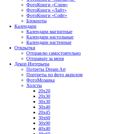
ФотоКниги «Слим»
ФотоКниги «Лайт»
ФотоКниги «Софт»
Блокноты
Календари
Календари магнитные
Календари настольные
Календари настенные
Открытки
Отправлю самостоятельно
Отправьте за меня
Декор Интерьера
Потреты Dream Art
Портреты по фото акрилом
ФотоМозаика
Холсты
20х20
20х30
30х30
30х40
20х45
30х60
30х90
40х40
40х60