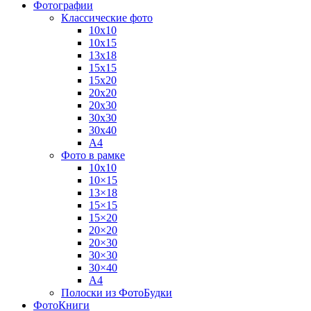
Фотографии
Классические фото
10х10
10х15
13х18
15х15
15х20
20х20
20х30
30х30
30х40
А4
Фото в рамке
10х10
10×15
13×18
15×15
15×20
20×20
20×30
30×30
30×40
A4
Полоски из ФотоБудки
ФотоКниги