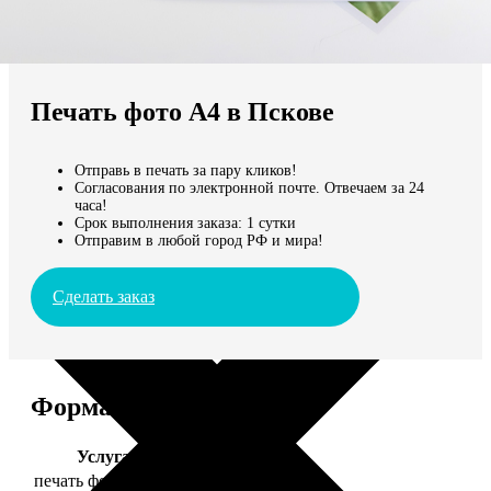
Не нашли Ваш город?
Мы доставляем по всему миру
Печать фото А4 в Пскове
Продолжить без города
Отправь в печать за пару кликов!
Согласования по электронной почте. Отвечаем за 24
часа!
Срок выполнения заказа: 1 сутки
Отправим в любой город РФ и мира!
Сделать заказ
Форматы и цены
Услуга
Цена, руб.
печать фото 20х30
129