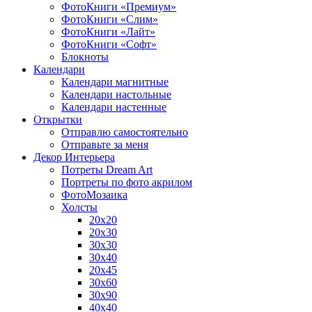
ФотоКниги «Премиум»
ФотоКниги «Слим»
ФотоКниги «Лайт»
ФотоКниги «Софт»
Блокноты
Календари
Календари магнитные
Календари настольные
Календари настенные
Открытки
Отправлю самостоятельно
Отправьте за меня
Декор Интерьера
Потреты Dream Art
Портреты по фото акрилом
ФотоМозаика
Холсты
20х20
20х30
30х30
30х40
20х45
30х60
30х90
40х40