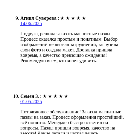
Агния Суворова
:
★
★
★
★
★
14.06.2025
Подруга, решила заказать магнитные пазлы.
Процесс оказался простым и понятным. Выбор
изображений не вызвал затруднений, загрузила
свои фото и создала макет. Доставка пришла
вовремя, а качество превзошло ожидания!
Рекомендую всем, кто хочет удивить.
Семен З.
:
★
★
★
★
★
01.05.2025
Потрясающее обслуживание! Заказал магнитные
пазлы на заказ. Процесс оформления простейший,
всё понятно. Менеджер быстро ответил на
вопросы. Пазлы пришли вовремя, качество на
высоте! Яркие детали и четкая печать.