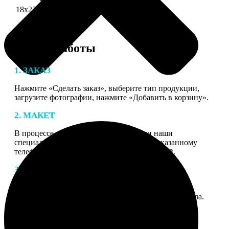
18х27 см 126 частей
990
Этапы работы
1. ЗАКАЗ
Нажмите «Сделать заказ», выберите тип продукции,
загрузите фотографии, нажмите «Добавить в корзину».
2. МАКЕТ
В процессе подготовки заказа к печати наши
специалисты могут связаться с Вами по указанному
телефону или email для согласования деталей.
3. ИЗГОТОВЛЕНИЕ
Оплатите заказ банковской картой. После оплаты
получите подтверждение на email с описанием заказа.
Когда отправим заказ вы получите письмо с трек-
номером для отслеживания.