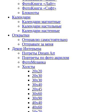
ФотоКниги «Лайт»
ФотоКниги «Софт»
Блокноты
Календари
Календари магнитные
Календари настольные
Календари настенные
Открытки
Отправлю самостоятельно
Отправьте за меня
Декор Интерьера
Потреты Dream Art
Портреты по фото акрилом
ФотоМозаика
Холсты
20х20
20х30
30х30
30х40
20х45
30х60
30х90
40х40
40х60
50х70