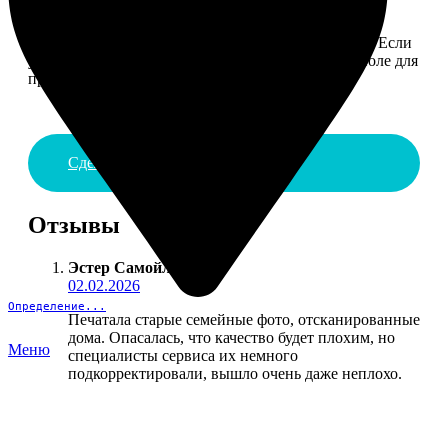
4. ДОСТАВКА И ОПЛАТА
Введите адрес и выберите способ доставки заказа. Если
у вас есть промокод, введите его в специальное поле для
промокода.
Сделать заказ
Отзывы
Эстер Самойлова
:
02.02.2026
Определение...
Печатала старые семейные фото, отсканированные
дома. Опасалась, что качество будет плохим, но
Меню
специалисты сервиса их немного
подкорректировали, вышло очень даже неплохо.