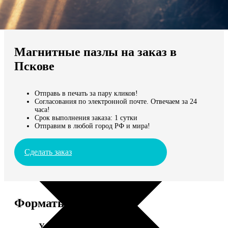
Не нашли Ваш город?
Мы доставляем по всему миру
Магнитные пазлы на заказ в
Продолжить без города
Пскове
Отправь в печать за пару кликов!
Согласования по электронной почте. Отвечаем за 24
часа!
Срок выполнения заказа: 1 сутки
Отправим в любой город РФ и мира!
Сделать заказ
Форматы и цены
Услуга
Цена, руб.