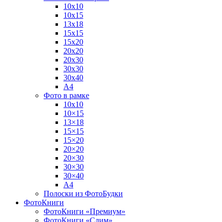
10х10
10х15
13х18
15х15
15х20
20х20
20х30
30х30
30х40
А4
Фото в рамке
10х10
10×15
13×18
15×15
15×20
20×20
20×30
30×30
30×40
A4
Полоски из ФотоБудки
ФотоКниги
ФотоКниги «Премиум»
ФотоКниги «Слим»