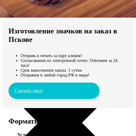
Не нашли Ваш город?
Мы доставляем по всему миру
Изготовление значков на заказ в
Продолжить без города
Пскове
Отправь в печать за пару кликов!
Согласования по электронной почте. Отвечаем за 24
часа!
Срок выполнения заказа: 1 сутки
Отправим в любой город РФ и мира!
Сделать заказ
Форматы и цены
Услуга
Цена, руб.