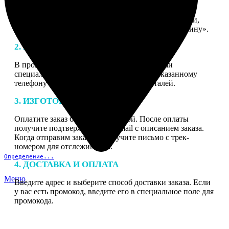
1. ЗАКАЗ
Нажмите «Сделать заказ», выберите тип продукции,
загрузите фотографии, нажмите «Добавить в корзину».
2. МАКЕТ
В процессе подготовки заказа к печати наши
специалисты могут связаться с Вами по указанному
телефону или email для согласования деталей.
3. ИЗГОТОВЛЕНИЕ
Оплатите заказ банковской картой. После оплаты
получите подтверждение на email с описанием заказа.
Когда отправим заказ вы получите письмо с трек-
номером для отслеживания.
Определение...
4. ДОСТАВКА И ОПЛАТА
Меню
Введите адрес и выберите способ доставки заказа. Если
у вас есть промокод, введите его в специальное поле для
промокода.