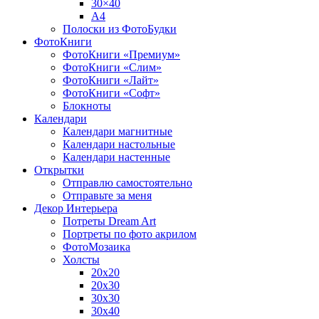
30×40
A4
Полоски из ФотоБудки
ФотоКниги
ФотоКниги «Премиум»
ФотоКниги «Слим»
ФотоКниги «Лайт»
ФотоКниги «Софт»
Блокноты
Календари
Календари магнитные
Календари настольные
Календари настенные
Открытки
Отправлю самостоятельно
Отправьте за меня
Декор Интерьера
Потреты Dream Art
Портреты по фото акрилом
ФотоМозаика
Холсты
20х20
20х30
30х30
30х40