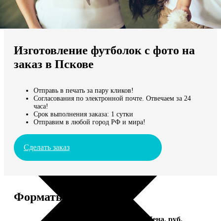
Не нашли Ваш город?
Мы доставляем по всему миру
Изготовление футболок с фото на
Продолжить без города
заказ в Пскове
Отправь в печать за пару кликов!
Согласования по электронной почте. Отвечаем за 24
часа!
Срок выполнения заказа: 1 сутки
Отправим в любой город РФ и мира!
Сделать заказ
Форматы и цены
Услуга
Цена, руб.