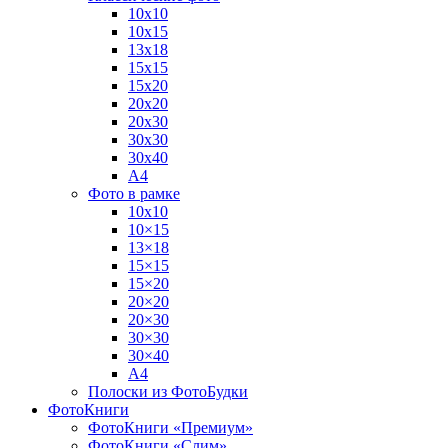
10х10
10х15
13х18
15х15
15х20
20х20
20х30
30х30
30х40
А4
Фото в рамке
10х10
10×15
13×18
15×15
15×20
20×20
20×30
30×30
30×40
A4
Полоски из ФотоБудки
ФотоКниги
ФотоКниги «Премиум»
ФотоКниги «Слим»