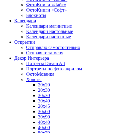
ФотоКниги «Лайт»
ФотоКниги «Софт»
Блокноты
Календари
Календари магнитные
Календари настольные
Календари настенные
Открытки
Отправлю самостоятельно
Отправьте за меня
Декор Интерьера
Потреты Dream Art
Портреты по фото акрилом
ФотоМозаика
Холсты
20х20
20х30
30х30
30х40
20х45
30х60
30х90
40х40
40х60
50х70