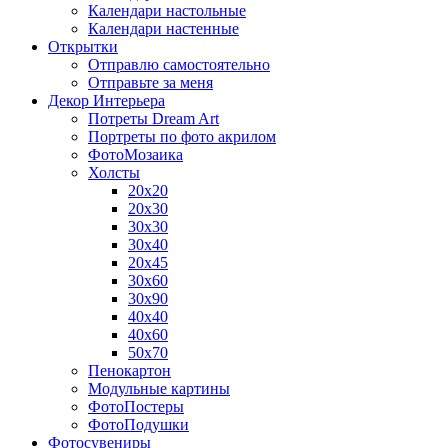
Календари настольные
Календари настенные
Открытки
Отправлю самостоятельно
Отправьте за меня
Декор Интерьера
Потреты Dream Art
Портреты по фото акрилом
ФотоМозаика
Холсты
20х20
20х30
30х30
30х40
20х45
30х60
30х90
40х40
40х60
50х70
Пенокартон
Модульные картины
ФотоПостеры
ФотоПодушки
Фотоcувениры