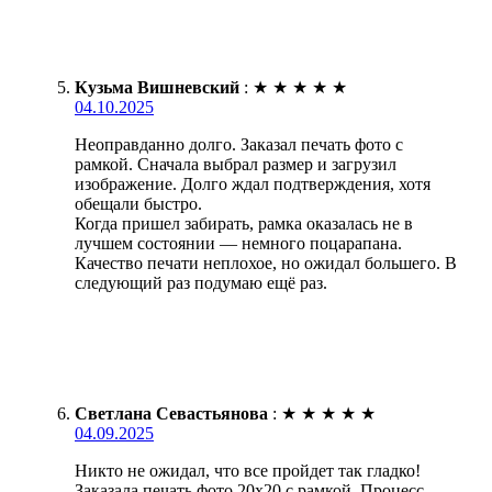
Кузьма Вишневский
:
★
★
★
★
★
04.10.2025
Неоправданно долго. Заказал печать фото с
рамкой. Сначала выбрал размер и загрузил
изображение. Долго ждал подтверждения, хотя
обещали быстро.
Когда пришел забирать, рамка оказалась не в
лучшем состоянии — немного поцарапана.
Качество печати неплохое, но ожидал большего. В
следующий раз подумаю ещё раз.
Светлана Севастьянова
:
★
★
★
★
★
04.09.2025
Никто не ожидал, что все пройдет так гладко!
Заказала печать фото 20х20 с рамкой. Процесс