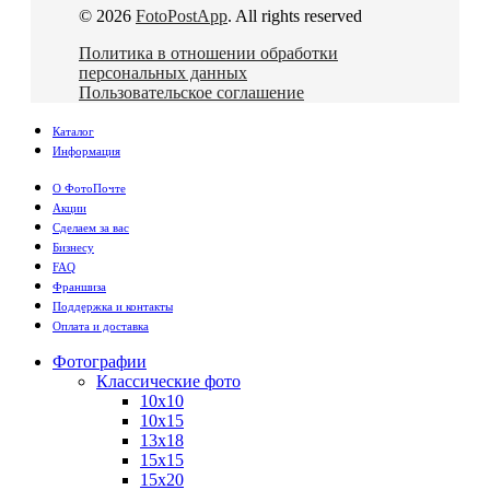
© 2026
FotoPostApp
. All rights reserved
Политика в отношении обработки
персональных данных
Пользовательское соглашение
Каталог
Информация
О ФотоПочте
Акции
Сделаем за вас
Бизнесу
FAQ
Франшиза
Поддержка и контакты
Оплата и доставка
Фотографии
Классические фото
10х10
10х15
13х18
15х15
15х20