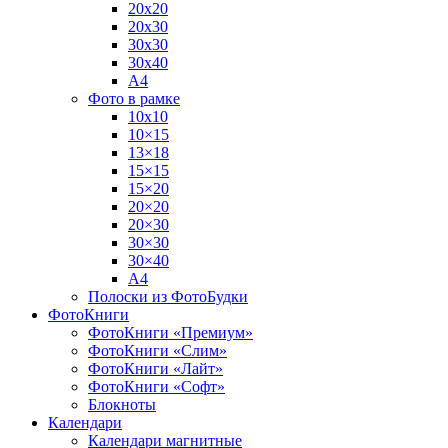
20х20
20х30
30х30
30х40
А4
Фото в рамке
10х10
10×15
13×18
15×15
15×20
20×20
20×30
30×30
30×40
A4
Полоски из ФотоБудки
ФотоКниги
ФотоКниги «Премиум»
ФотоКниги «Слим»
ФотоКниги «Лайт»
ФотоКниги «Софт»
Блокноты
Календари
Календари магнитные