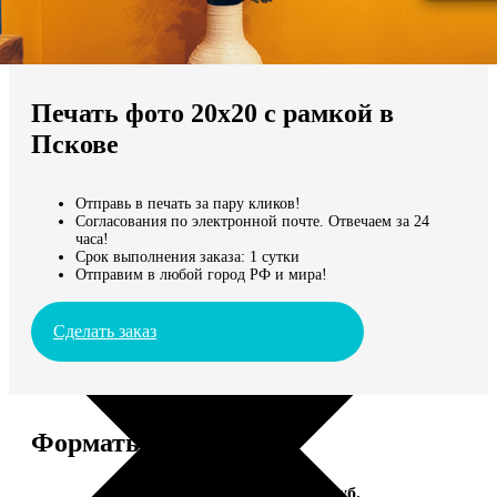
Не нашли Ваш город?
Мы доставляем по всему миру
Печать фото 20х20 с рамкой в
Продолжить без города
Пскове
Отправь в печать за пару кликов!
Согласования по электронной почте. Отвечаем за 24
часа!
Срок выполнения заказа: 1 сутки
Отправим в любой город РФ и мира!
Сделать заказ
Форматы и цены
Услуга
Цена, руб.