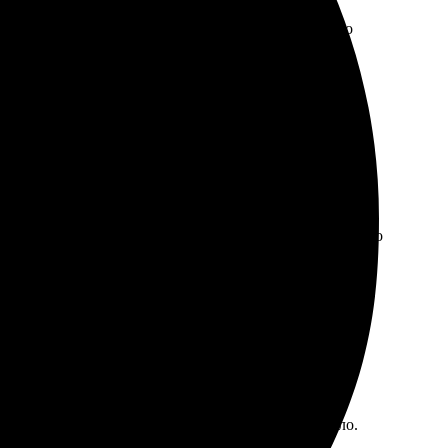
к, указала размер и оформила заявку. Очень быстро
ательно вернусь снова!
 оформления прост — выбрала фото, настроила, и через
 фото четкое. Отличное решение для подарка или просто
о много времени, а качество работы приятно удивило.