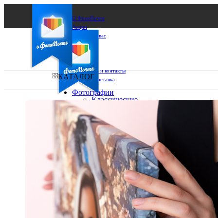
О ФотоПочте
Акции
Сделаем за вас
Бизнесу
FAQ
Франшиза
Поддержка и контакты
КАТАЛОГ
Оплата и доставка
Фотографии
Классические
фото
Ваш город:
10х10
10х15
Ваш регион доставки
13х18
15х15
Выберите из списка:
15х20
20х20
20х30
30х30
30х40
А4
Фото
в