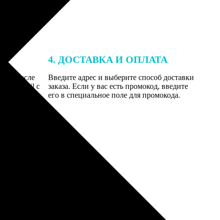
4. ДОСТАВКА И ОПЛАТА
той. После
Введите адрес и выберите способ доставки
 на email с
заказа. Если у вас есть промокод, введите
вим заказ
его в специальное поле для промокода.
мером для