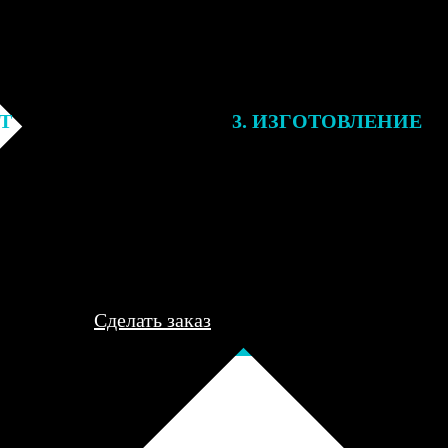
ЕТ
3. ИЗГОТОВЛЕНИЕ
подготовки заказа к печати
Оплатите заказ банковской кар
алисты могут связаться с Вами
оплаты получите подтверждение
му телефону или email для
описанием заказа. Когда отпра
я деталей.
вы получите письмо с трек-но
отслеживания.
Сделать заказ