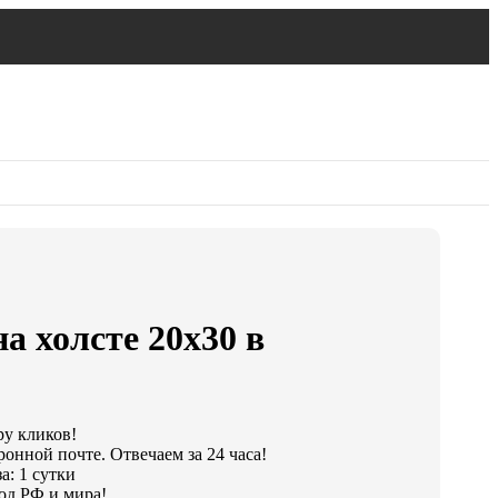
а холсте 20х30 в
ру кликов!
ронной почте. Отвечаем за 24 часа!
а: 1 сутки
од РФ и мира!