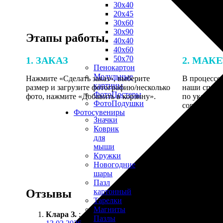
30х40
20х45
30х60
30х90
Этапы работы
40х40
40х60
50х70
1. ЗАКАЗ
2. МАК
Пенокартон
Модульные
Нажмите «Сделать заказ», выберите
В процессе 
картины
размер и загрузите фотографию/несколько
наши специ
ФотоПостеры
фото, нажмите «Добавить в корзину».
по указанно
ФотоПодушки
согласовани
Фотоcувениры
Значки
Коврик
для
мыши
Кружки
Новогодние
шары
Пазл
Отзывы
картонный
Тарелки
Магниты
Клара З.
:
Пазлы