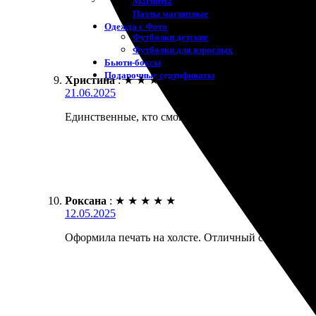
Магниты
Пазлы магнитные
Одежда с Фото
Футболки детские
Футболки для взрослых
Бьюти-боксы
Подарочные сертификаты
Христина
:
★
★
★
★
★
21.06.2025
Единственные, кто смогли воплотить мои идеи в реа
Роксана
:
★
★
★
★
★
12.05.2025
Оформила печать на холсте. Отличный сервис, быст