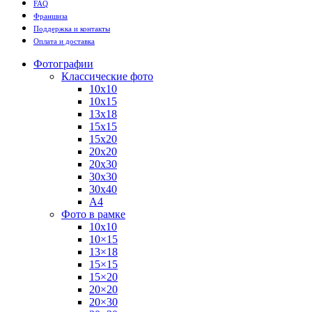
FAQ
Франшиза
Поддержка и контакты
Оплата и доставка
Фотографии
Классические фото
10х10
10х15
13х18
15х15
15х20
20х20
20х30
30х30
30х40
А4
Фото в рамке
10х10
10×15
13×18
15×15
15×20
20×20
20×30