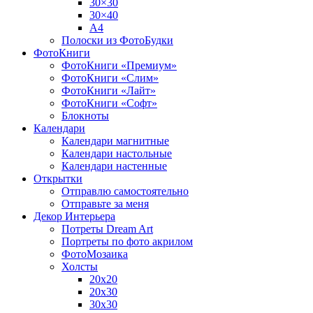
30×30
30×40
A4
Полоски из ФотоБудки
ФотоКниги
ФотоКниги «Премиум»
ФотоКниги «Слим»
ФотоКниги «Лайт»
ФотоКниги «Софт»
Блокноты
Календари
Календари магнитные
Календари настольные
Календари настенные
Открытки
Отправлю самостоятельно
Отправьте за меня
Декор Интерьера
Потреты Dream Art
Портреты по фото акрилом
ФотоМозаика
Холсты
20х20
20х30
30х30