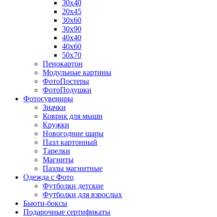
30х40
20х45
30х60
30х90
40х40
40х60
50х70
Пенокартон
Модульные картины
ФотоПостеры
ФотоПодушки
Фотоcувениры
Значки
Коврик для мыши
Кружки
Новогодние шары
Пазл картонный
Тарелки
Магниты
Пазлы магнитные
Одежда с Фото
Футболки детские
Футболки для взрослых
Бьюти-боксы
Подарочные сертификаты