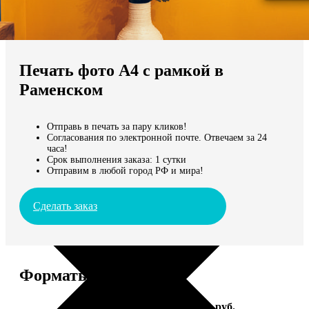
Не нашли Ваш город?
Мы доставляем по всему миру
Печать фото А4 с рамкой в
Продолжить без города
Раменском
Отправь в печать за пару кликов!
Согласования по электронной почте. Отвечаем за 24
часа!
Срок выполнения заказа: 1 сутки
Отправим в любой город РФ и мира!
Сделать заказ
Форматы и цены
Услуга
Цена, руб.