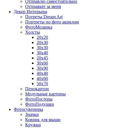
Отправлю самостоятельно
Отправьте за меня
Декор Интерьера
Потреты Dream Art
Портреты по фото акрилом
ФотоМозаика
Холсты
20х20
20х30
30х30
30х40
20х45
30х60
30х90
40х40
40х60
50х70
Пенокартон
Модульные картины
ФотоПостеры
ФотоПодушки
Фотоcувениры
Значки
Коврик для мыши
Кружки