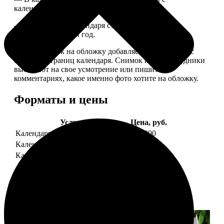
календарной сеткой.
— Обложка для календаря стандартная, дизайн
обновляем каждый год.
— В кружочек на обложку добавляем фотографию с
одной из страниц календаря. Снимок наши сотрудники
выбирают на свое усмотрение или пишите в
комментариях, какое именно фото хотите на обложку.
Форматы и цены
Услуга
Цена, руб.
Календарь настенный
от 1290
Календарь "домик"
890
Календарь магнитный отрывной
от 790
Примеры работ