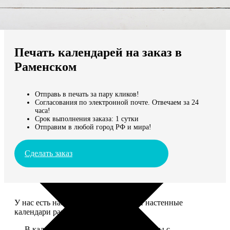
Не нашли Ваш город?
Мы доставляем по всему миру
Печать календарей на заказ в
Продолжить без города
Раменском
Отправь в печать за пару кликов!
Согласования по электронной почте. Отвечаем за 24
часа!
Срок выполнения заказа: 1 сутки
Отправим в любой город РФ и мира!
Сделать заказ
У нас есть настольные, магнитные и настенные
календари разных размеров.
— В календаре 13 листов: обложка+листы с