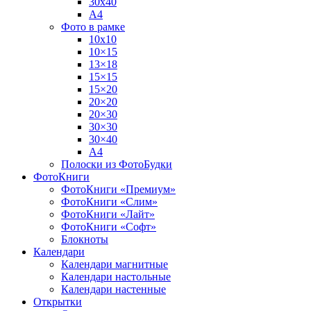
30х40
А4
Фото в рамке
10х10
10×15
13×18
15×15
15×20
20×20
20×30
30×30
30×40
A4
Полоски из ФотоБудки
ФотоКниги
ФотоКниги «Премиум»
ФотоКниги «Слим»
ФотоКниги «Лайт»
ФотоКниги «Софт»
Блокноты
Календари
Календари магнитные
Календари настольные
Календари настенные
Открытки