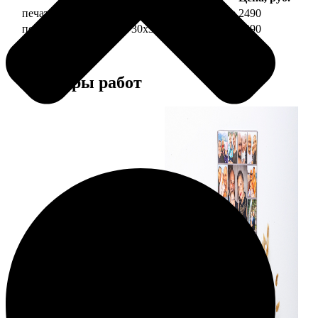
печать фото на холсте 30х30 на подрамнике
2490
печать фото на холсте 30х30 в раме
4990
Примеры работ