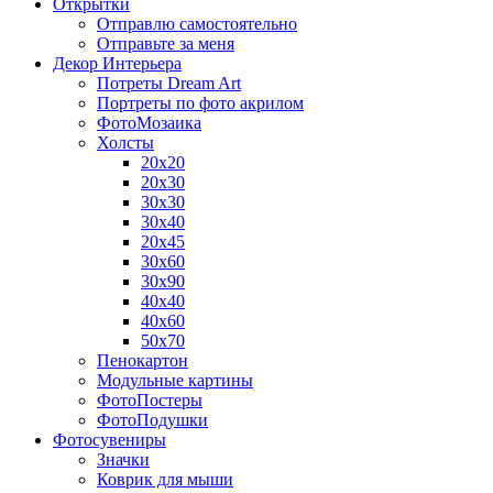
Открытки
Отправлю самостоятельно
Отправьте за меня
Декор Интерьера
Потреты Dream Art
Портреты по фото акрилом
ФотоМозаика
Холсты
20х20
20х30
30х30
30х40
20х45
30х60
30х90
40х40
40х60
50х70
Пенокартон
Модульные картины
ФотоПостеры
ФотоПодушки
Фотоcувениры
Значки
Коврик для мыши