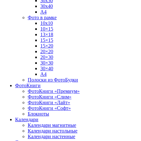
30х30
30х40
А4
Фото в рамке
10х10
10×15
13×18
15×15
15×20
20×20
20×30
30×30
30×40
A4
Полоски из ФотоБудки
ФотоКниги
ФотоКниги «Премиум»
ФотоКниги «Слим»
ФотоКниги «Лайт»
ФотоКниги «Софт»
Блокноты
Календари
Календари магнитные
Календари настольные
Календари настенные