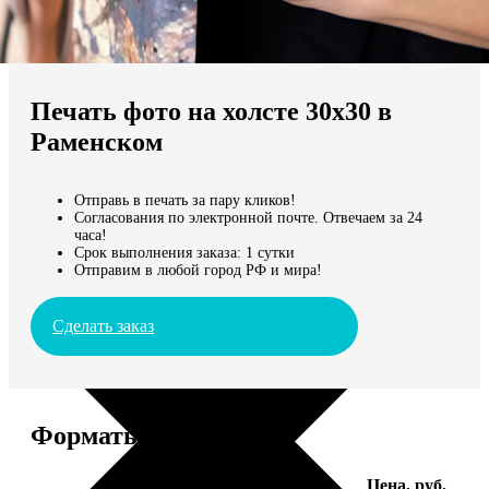
Не нашли Ваш город?
Мы доставляем по всему миру
Печать фото на холсте 30х30 в
Продолжить без города
Раменском
Отправь в печать за пару кликов!
Согласования по электронной почте. Отвечаем за 24
часа!
Срок выполнения заказа: 1 сутки
Отправим в любой город РФ и мира!
Сделать заказ
Форматы и цены
Услуга
Цена, руб.