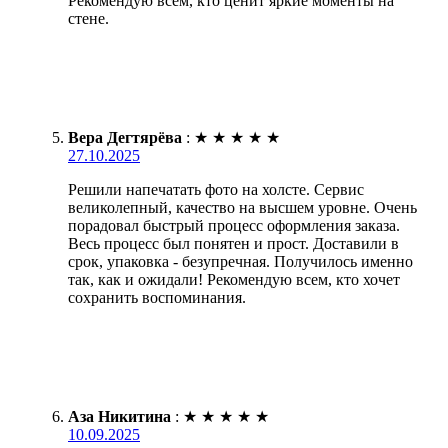
Рекомендую всем, кто ценит яркие моменты на
стене.
Вера Дегтярёва
:
★
★
★
★
★
27.10.2025
Решили напечатать фото на холсте. Сервис
великолепный, качество на высшем уровне. Очень
порадовал быстрый процесс оформления заказа.
Весь процесс был понятен и прост. Доставили в
срок, упаковка - безупречная. Получилось именно
так, как и ожидали! Рекомендую всем, кто хочет
сохранить воспоминания.
Аза Никитина
:
★
★
★
★
★
10.09.2025