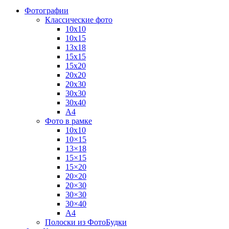
Фотографии
Классические фото
10х10
10х15
13х18
15х15
15х20
20х20
20х30
30х30
30х40
А4
Фото в рамке
10х10
10×15
13×18
15×15
15×20
20×20
20×30
30×30
30×40
A4
Полоски из ФотоБудки