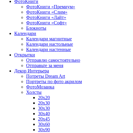
ФотоКниги
ФотоКниги «Премиум»
ФотоКниги «Слим»
ФотоКниги «Лайт»
ФотоКниги «Софт»
Блокноты
Календари
Календари магнитные
Календари настольные
Календари настенные
Открытки
Отправлю самостоятельно
Отправьте за меня
Декор Интерьера
Потреты Dream Art
Портреты по фото акрилом
ФотоМозаика
Холсты
20х20
20х30
30х30
30х40
20х45
30х60
30х90