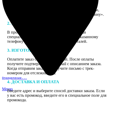
1. ЗАКАЗ
Нажмите «Сделать заказ», выберите тип продукции,
загрузите фотографии, нажмите «Добавить в корзину».
2. МАКЕТ
В процессе подготовки заказа к печати наши
специалисты могут связаться с Вами по указанному
телефону или email для согласования деталей.
3. ИЗГОТОВЛЕНИЕ
Оплатите заказ банковской картой. После оплаты
получите подтверждение на email с описанием заказа.
Когда отправим заказ вы получите письмо с трек-
номером для отслеживания.
Определение...
4. ДОСТАВКА И ОПЛАТА
Меню
Введите адрес и выберите способ доставки заказа. Если
у вас есть промокод, введите его в специальное поле для
промокода.