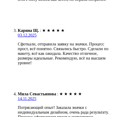
Карина Щ.
:
★
★
★
★
★
03.12.2025
Сфоткали, отправила заявку на значки. Процесс
прост, всё понятно. Связались быстро. Сделали по
макету, всё как ожидала. Качество отличное,
размеры идеальные. Рекомендую, всё на высшем
уровне!
Мила Севастьянова
:
★
★
★
★
★
14.11.2025
Потрясающий опыт! Заказала значки с
индивидуальным дизайном, очень рада результату.
Процесс оформления прост и интуитивно