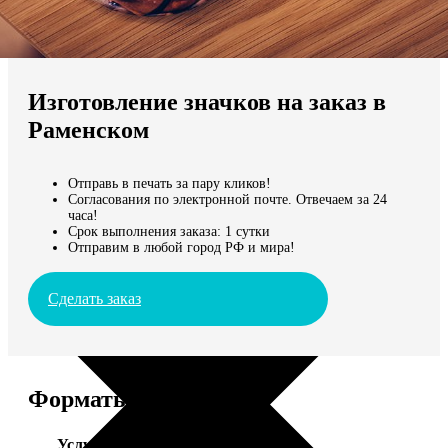
Не нашли Ваш город?
Мы доставляем по всему миру
Изготовление значков на заказ в
Продолжить без города
Раменском
Отправь в печать за пару кликов!
Согласования по электронной почте. Отвечаем за 24
часа!
Срок выполнения заказа: 1 сутки
Отправим в любой город РФ и мира!
Сделать заказ
Форматы и цены
Услуга
Цена, руб.