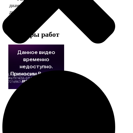
диаметр 37 мм
130
диаметр 56 мм
150
Примеры работ
Этапы работы