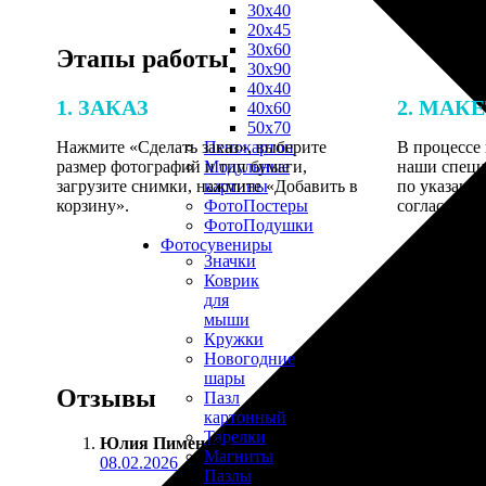
30х40
20х45
30х60
Этапы работы
30х90
40х40
1. ЗАКАЗ
2. МАК
40х60
50х70
Нажмите «Сделать заказ», выберите
В процессе 
Пенокартон
размер фотографий и тип бумаги,
наши специ
Модульные
загрузите снимки, нажмите «Добавить в
по указанно
картины
корзину».
согласовани
ФотоПостеры
ФотоПодушки
Фотоcувениры
Значки
Коврик
для
мыши
Кружки
Новогодние
шары
Отзывы
Пазл
картонный
Тарелки
Юлия Пименова
:
Магниты
08.02.2026
Пазлы