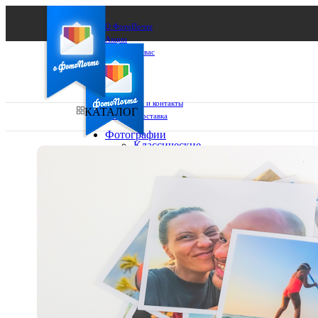
О ФотоПочте
Акции
Сделаем за вас
Бизнесу
FAQ
Франшиза
Поддержка и контакты
КАТАЛОГ
Оплата и доставка
Фотографии
Классические
фото
Ваш город:
10х10
10х15
Ваш регион доставки
13х18
15х15
Выберите из списка:
15х20
20х20
20х30
30х30
30х40
А4
Фото
в