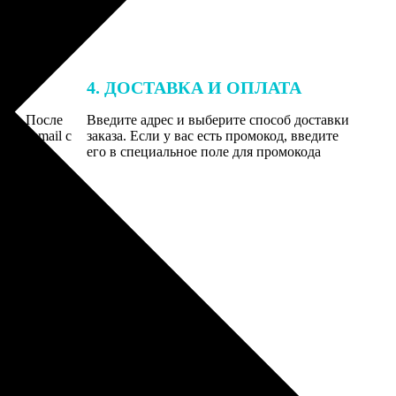
4. ДОСТАВКА И ОПЛАТА
той. После
Введите адрес и выберите способ доставки
 на email с
заказа. Если у вас есть промокод, введите
вим заказ
его в специальное поле для промокода
мером для