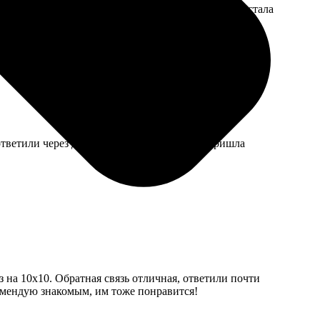
ежное. Каждый год вешаем на видное место. Уже стала
ответили через день, номер дали. Посылка пришла
з на 10х10. Обратная связь отличная, ответили почти
комендую знакомым, им тоже понравится!