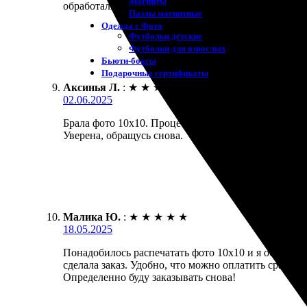
Магниты
обработали фотографии. Получила их в срок, без з
Пазлы магнитные
Одежда с Фото
Футболки детские
Футболки для взрослых
Бьюти-боксы
Подарочные сертификаты
Аксинья Л.
:
★
★
★
★
★
02.06.2025
Брала фото 10х10. Процесс оформления оказался пр
Уверена, обращусь снова.
Малика Ю.
:
★
★
★
★
★
18.05.2025
Понадобилось распечатать фото 10х10 и я обратила
сделала заказ. Удобно, что можно оплатить сразу о
Определенно буду заказывать снова!