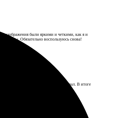
Все изображения были яркими и четкими, как я и
е моменты. Обязательно воспользуюсь снова!
ростым: загрузил фото, оплатил - и ждал. В итоге