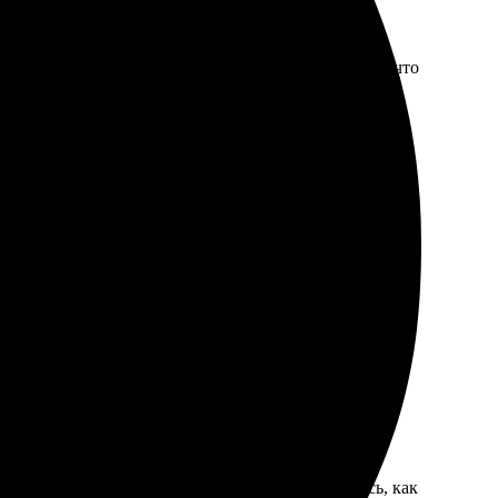
о. Полученные снимки отличного качества. Удобно, что
йте, выбрать и оплатить не составило труда. В итоге,
ра прост, результат отличный. Очень понравилось, как