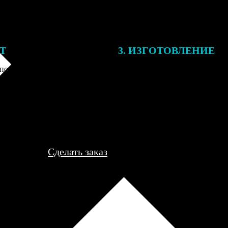
ЕТ
3. ИЗГОТОВЛЕНИЕ
подготовки заказа к печати
Оплатите заказ банковской кар
алисты могут связаться с Вами
оплаты получите подтверждение
му телефону или email для
описанием заказа. Когда отпра
я деталей.
вы получите письмо с трек-но
отслеживания.
Сделать заказ