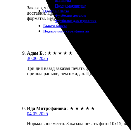
Магниты
Пазлы магнитные
Заказав, я был приятно удивлён процессом. Легко 
Одежда с Фото
доставки. Получил распечатки вовремя и в отлично
Футболки детские
форматы. Безусловно, буду заказывать снова!
Футболки для взрослых
Бьюти-боксы
Подарочные сертификаты
Адам Б.
:
★
★
★
★
★
30.06.2025
Три дня назад заказал печать фото 10х15. Всё про
пришла раньше, чем ожидал. Цвета яркие, качество
Ида Митрофанова
:
★
★
★
★
★
04.05.2025
Нормальное место. Заказала печать фото 10х15, все