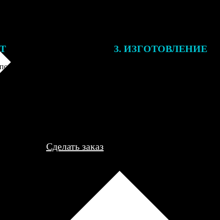
ЕТ
3. ИЗГОТОВЛЕНИЕ
подготовки заказа к печати
Оплатите заказ банковской кар
алисты могут связаться с Вами
оплаты получите подтверждение
му телефону или email для
описанием заказа. Когда отпра
я деталей.
вы получите письмо с трек-но
отслеживания.
Сделать заказ