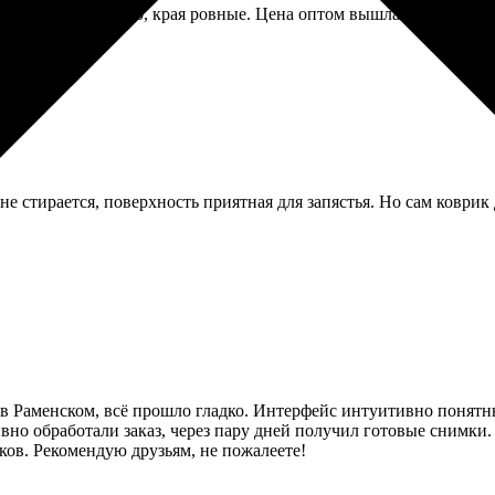
ого передали чётко, края ровные. Цена оптом вышла нормальная
е стирается, поверхность приятная для запястья. Но сам коврик 
5 в Раменском, всё прошло гладко. Интерфейс интуитивно понятн
но обработали заказ, через пару дней получил готовые снимки. 
рков. Рекомендую друзьям, не пожалеете!