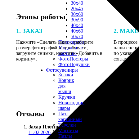
30х40
20х45
30х60
Этапы работы
30х90
40х40
1. ЗАКАЗ
2. МАК
40х60
50х70
Нажмите «Сделать заказ», выберите
В процессе 
Пенокартон
размер фотографий и тип бумаги,
наши специ
Модульные
загрузите снимки, нажмите «Добавить в
по указанно
картины
корзину».
согласовани
ФотоПостеры
ФотоПодушки
Фотоcувениры
Значки
Коврик
для
мыши
Кружки
Новогодние
шары
Отзывы
Пазл
картонный
Тарелки
Захар Плотников
:
Магниты
11.02.2026
Пазлы