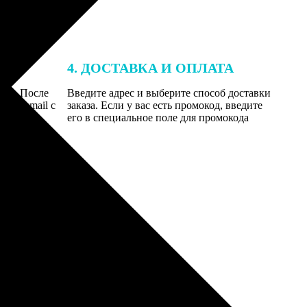
4. ДОСТАВКА И ОПЛАТА
той. После
Введите адрес и выберите способ доставки
 на email с
заказа. Если у вас есть промокод, введите
вим заказ
его в специальное поле для промокода
мером для