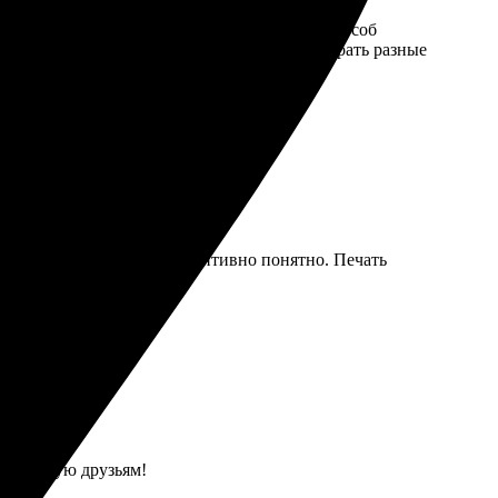
ько минут оформил заказ и выбрал удобный способ
тия. Понравилось, что есть возможность выбрать разные
вил интерфейс сайта — интуитивно понятно. Печать
значно вернусь ещё раз.
Рекомендую друзьям!