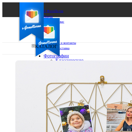
О ФотоПочте
Акции
Сделаем за вас
Бизнесу
FAQ
Франшиза
Поддержка и контакты
КАТАЛОГ
Оплата и доставка
Фотографии
Классические
фото
Ваш город:
10х10
10х15
Ваш регион доставки
13х18
15х15
Выберите из списка:
15х20
20х20
20х30
30х30
30х40
А4
Фото
в