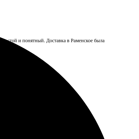
е простой и понятный. Доставка в Раменское была
брала нужные и оформила заказ.
глаз, все под рукой.