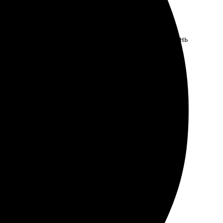
зила снимки на сайт, выбрала, что нужно, и все. Очень
нтерфейс понятный, все шаги интуитивные. Собрал
ие о готовности. Качество печати приятно удивило,
ом. Рекомендую всем, кто ценит качество!