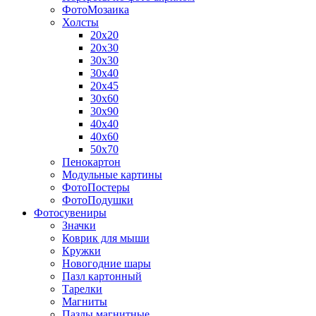
ФотоМозаика
Холсты
20х20
20х30
30х30
30х40
20х45
30х60
30х90
40х40
40х60
50х70
Пенокартон
Модульные картины
ФотоПостеры
ФотоПодушки
Фотоcувениры
Значки
Коврик для мыши
Кружки
Новогодние шары
Пазл картонный
Тарелки
Магниты
Пазлы магнитные