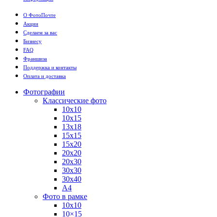
О ФотоПочте
Акции
Сделаем за вас
Бизнесу
FAQ
Франшиза
Поддержка и контакты
Оплата и доставка
Фотографии
Классические фото
10х10
10х15
13х18
15х15
15х20
20х20
20х30
30х30
30х40
А4
Фото в рамке
10х10
10×15