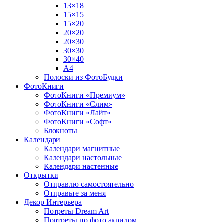
13×18
15×15
15×20
20×20
20×30
30×30
30×40
A4
Полоски из ФотоБудки
ФотоКниги
ФотоКниги «Премиум»
ФотоКниги «Слим»
ФотоКниги «Лайт»
ФотоКниги «Софт»
Блокноты
Календари
Календари магнитные
Календари настольные
Календари настенные
Открытки
Отправлю самостоятельно
Отправьте за меня
Декор Интерьера
Потреты Dream Art
Портреты по фото акрилом