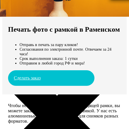
Не нашли Ваш город?
Мы доставляем по всему миру
Печать фото с рамкой в Раменском
Продолжить без города
Отправь в печать за пару кликов!
Согласования по электронной почте. Отвечаем за 24
часа!
Срок выполнения заказа: 1 сутки
Отправим в любой город РФ и мира!
Сделать заказ
Чтобы не тратить время на поиск подходящей рамки, вы
можете заказать печать фото сразу с рамкой. У нас есть
алюминиевые и деревянные рамки для снимков разных
форматов.