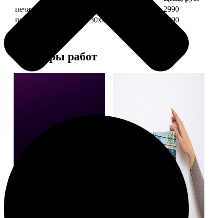
печать фото на холсте 30х40 на подрамнике
2990
печать фото на холсте 30х40 в раме
5490
Примеры работ