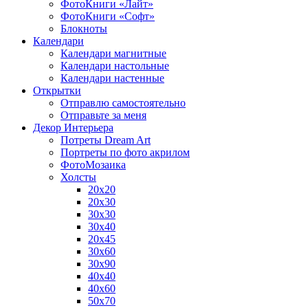
ФотоКниги «Лайт»
ФотоКниги «Софт»
Блокноты
Календари
Календари магнитные
Календари настольные
Календари настенные
Открытки
Отправлю самостоятельно
Отправьте за меня
Декор Интерьера
Потреты Dream Art
Портреты по фото акрилом
ФотоМозаика
Холсты
20х20
20х30
30х30
30х40
20х45
30х60
30х90
40х40
40х60
50х70