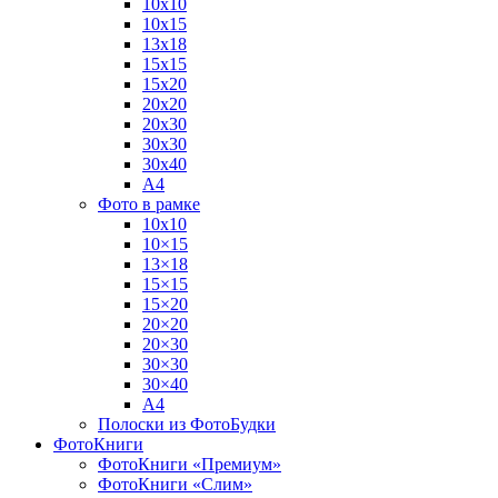
10х10
10х15
13х18
15х15
15х20
20х20
20х30
30х30
30х40
А4
Фото в рамке
10х10
10×15
13×18
15×15
15×20
20×20
20×30
30×30
30×40
A4
Полоски из ФотоБудки
ФотоКниги
ФотоКниги «Премиум»
ФотоКниги «Слим»