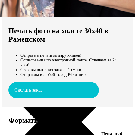
Не нашли Ваш город?
Мы доставляем по всему миру
Печать фото на холсте 30х40 в
Продолжить без города
Раменском
Отправь в печать за пару кликов!
Согласования по электронной почте. Отвечаем за 24
часа!
Срок выполнения заказа: 1 сутки
Отправим в любой город РФ и мира!
Сделать заказ
Форматы и цены
Услуга
Цена, руб.