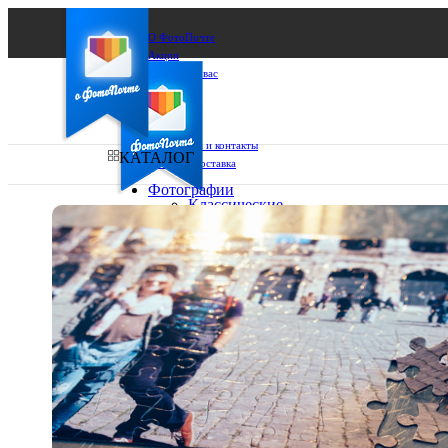
О ФотоПочте
Акции
Сделаем за вас
Бизнесу
FAQ
Франшиза
Поддержка и контакты
КАТАЛОГ
Оплата и доставка
Фотографии
Классические
фото
Ваш город:
10х10
10х15
Ваш регион доставки
13х18
15х15
Выберите из списка:
15х20
20х20
20х30
30х30
30х40
А4
Фото
в