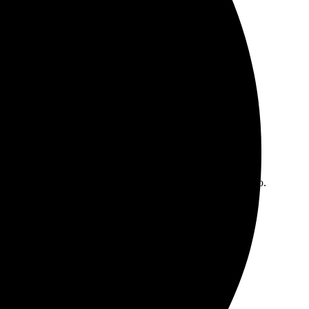
о отличное, все детали четкие. Служба поддержки
аз, все делается интуитивно. Доставка была быстрая,
сональный подарок, все остались довольны. Рекомендую.
нятным: выбрала фото, загрузила их на сайт.