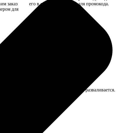
вим заказ
его в специальное поле для промокода.
мером для
. Пользоваться удобно, переплёт пока не разваливается.