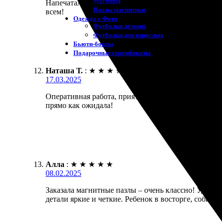
Магниты
Напечатали быстро, качество отличное, яркие цвет
Пазлы магнитные
всем!
Одежда с Фото
Футболки детские
Футболки для взрослых
Бьюти-боксы
Подарочные сертификаты
Наташа Т.
:
★
★
★
★
★
17.03.2025
Оперативная работа, приятные цены и широкий выб
прямо как ожидала!
Алла
:
★
★
★
★
★
08.02.2025
Заказала магнитные пазлы – очень классно! Удобны
детали яркие и четкие. Ребенок в восторге, собира