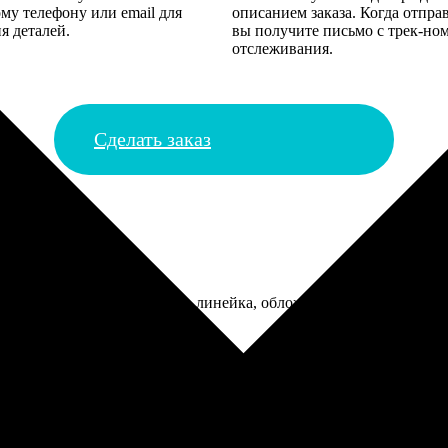
му телефону или email для
описанием заказа. Когда отпра
я деталей.
вы получите письмо с трек-но
отслеживания.
Сделать заказ
ов. Бумага внутри обычная, линейка, обложка приятная на ощупь