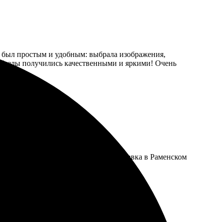
 был простым и удобным: выбрала изображения,
к. Пазлы получились качественными и яркими! Очень
 выбрал размер и оформил заказ. Доставка в Раменском
ю всем!