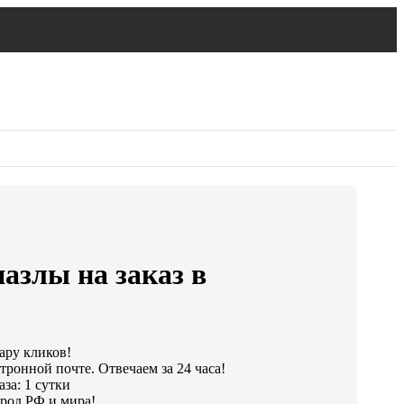
азлы на заказ в
пару кликов!
тронной почте. Отвечаем за 24 часа!
за: 1 сутки
род РФ и мира!