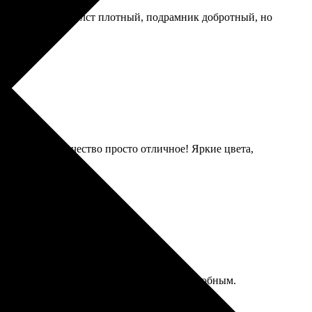
о расправлять. Холст плотный, подрамник добротный, но
гда пришли, качество просто отличное! Яркие цвета,
изировано. Процесс оказался простым и удобным.