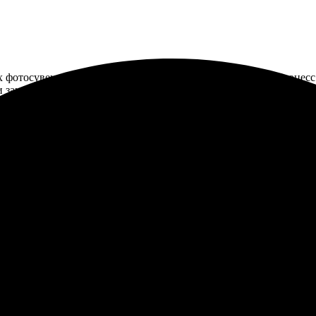
фотосувениров. Заказывала магнитные пазлы на заказ. Процесс
и заказ, учли все мои пожелания. Доставка прошла точно в сро
итных пазлов. Всё прошло гладко: просто загрузил фото на сайт,
Пазлы получились яркими и четкими, отличная работа. Рекоменду