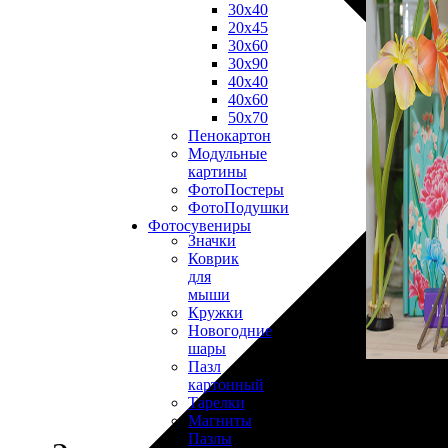
30х40
20х45
30х60
30х90
40х40
40х60
50х70
Пенокартон
Модульные
картины
ФотоПостеры
ФотоПодушки
Фотоcувениры
Значки
Коврик
для
мыши
Кружки
Новогодние
шары
Пазл
картонный
Тарелки
Магниты
Пазлы