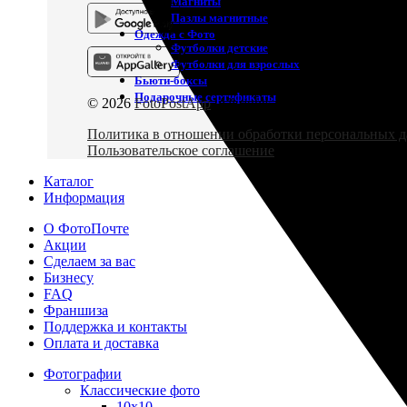
Магниты
Пазлы магнитные
Одежда с Фото
Футболки детские
Футболки для взрослых
Бьюти-боксы
Подарочные сертификаты
© 2026
FotoPostApp
. All rights reserved
Политика в отношении обработки персональных 
Пользовательское соглашение
Каталог
Информация
О ФотоПочте
Акции
Сделаем за вас
Бизнесу
FAQ
Франшиза
Поддержка и контакты
Оплата и доставка
Фотографии
Классические фото
10х10