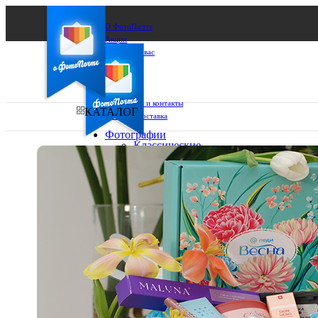
О ФотоПочте
Акции
Сделаем за вас
Бизнесу
FAQ
Франшиза
Поддержка и контакты
КАТАЛОГ
Оплата и доставка
Фотографии
Классические
фото
Ваш город:
10х10
10х15
Ваш регион доставки
13х18
15х15
Выберите из списка:
15х20
20х20
20х30
30х30
30х40
А4
Фото
в