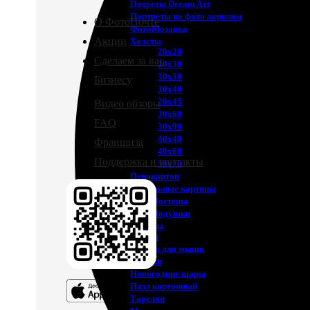
Потреты Dream Art
Портреты по фото акрилом
О ФотоПочте
ФотоМозаика
Акции
Холсты
20х20
Сделаем за вас
20х30
30х30
Бизнесу
30х40
20х45
Видео обзоры
30х60
FAQ
30х90
40х40
Франшиза
40х60
Поддержка и контакты
50х70
Пенокартон
Модульные картины
ФотоПостеры
ФотоПодушки
Фотоcувениры
Значки
Коврик для мыши
Кружки
Новогодние шары
Пазл картонный
Тарелки