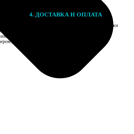
4. ДОСТАВКА И ОПЛАТА
той. После
Введите адрес и выберите способ доставки
 на email с
заказа.
им заказ,
мером для