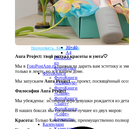
рамке
10х10
10×15
13×18
15×15
15×20
20×20
20×30
Не нашли Ваш город?
Мы доставляем по всему миру
30×30
30×40
Продолжить без города
A4
Aura Project: твой ритуал красоты и уюта🤍
Полоски
из
Мы в
FotoPostApp.ru
привыкли дарить вам эстетику и эмо
ФотоБудки
только в ленте, но и в вашем доме.
ФотоКниги
ФотоКниги
Мы запускаем
Aura Project
— проект, посвящённый осоз
«Премиум»
ФотоКниги
Философия Aura Project
«Слим»
ФотоКниги
Мы убеждены:
истинная аура девушки рождается из дет
«Лайт»
ФотоКниги
В наших боксах мы соединили лучшее из двух миров:
«Софт»
Блокноты
Красота:
Только качественная, преимущественно полнор
Календари
Календари