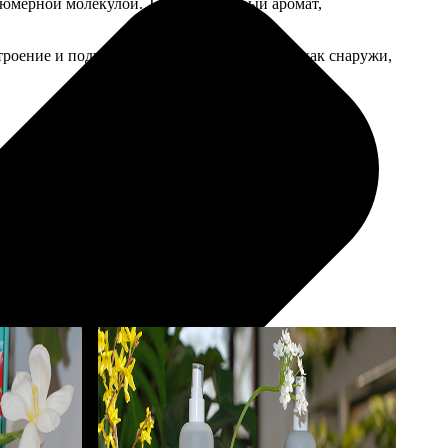
рфюмерной молекулой. Тонкий нишевый аромат,
строение и подчеркнут природное сияние — как снаружи,