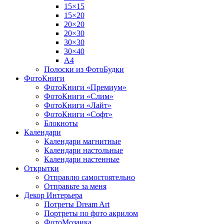
15×15
15×20
20×20
20×30
30×30
30×40
A4
Полоски из ФотоБудки
ФотоКниги
ФотоКниги «Премиум»
ФотоКниги «Слим»
ФотоКниги «Лайт»
ФотоКниги «Софт»
Блокноты
Календари
Календари магнитные
Календари настольные
Календари настенные
Открытки
Отправлю самостоятельно
Отправьте за меня
Декор Интерьера
Потреты Dream Art
Портреты по фото акрилом
ФотоМозаика