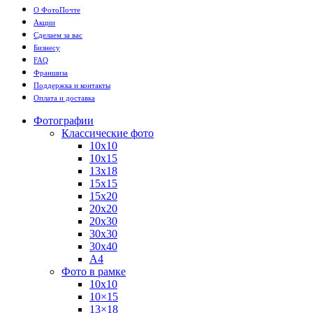
О ФотоПочте
Акции
Сделаем за вас
Бизнесу
FAQ
Франшиза
Поддержка и контакты
Оплата и доставка
Фотографии
Классические фото
10х10
10х15
13х18
15х15
15х20
20х20
20х30
30х30
30х40
А4
Фото в рамке
10х10
10×15
13×18