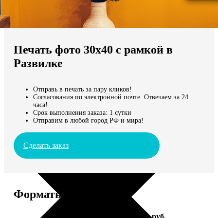
Не нашли Ваш город?
Мы доставляем по всему миру
Печать фото 30х40 с рамкой в
Продолжить без города
Развилке
Отправь в печать за пару кликов!
Согласования по электронной почте. Отвечаем за 24
часа!
Срок выполнения заказа: 1 сутки
Отправим в любой город РФ и мира!
Сделать заказ
Форматы и цены
Услуга
Цена, руб.