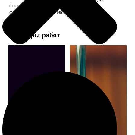
фото 30х40 в деревянной рамке
1490
фото 30х40 в алюминиевой рамке
2990
Примеры работ