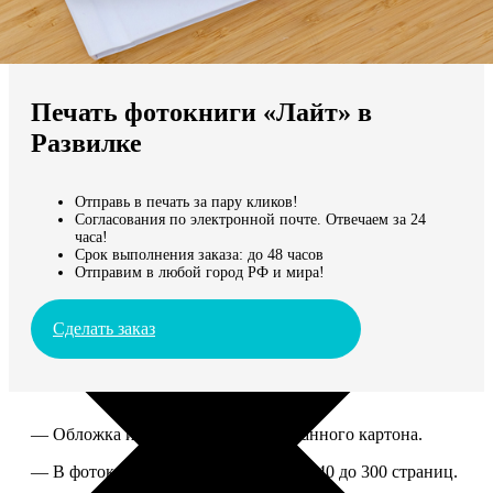
Не нашли Ваш город?
Мы доставляем по всему миру
Печать фотокниги «Лайт» в
Продолжить без города
Развилке
Отправь в печать за пару кликов!
Согласования по электронной почте. Отвечаем за 24
часа!
Срок выполнения заказа: до 48 часов
Отправим в любой город РФ и мира!
Сделать заказ
— Обложка из твердого ламинированного картона.
— В фотокниге можно разместить от 40 до 300 страниц.