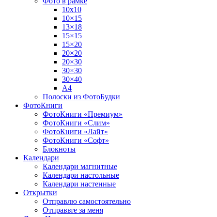
Фото в рамке
10х10
10×15
13×18
15×15
15×20
20×20
20×30
30×30
30×40
A4
Полоски из ФотоБудки
ФотоКниги
ФотоКниги «Премиум»
ФотоКниги «Слим»
ФотоКниги «Лайт»
ФотоКниги «Софт»
Блокноты
Календари
Календари магнитные
Календари настольные
Календари настенные
Открытки
Отправлю самостоятельно
Отправьте за меня