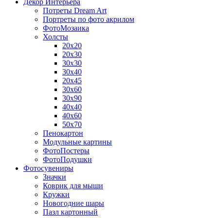
Декор Интерьера
Потреты Dream Art
Портреты по фото акрилом
ФотоМозаика
Холсты
20х20
20х30
30х30
30х40
20х45
30х60
30х90
40х40
40х60
50х70
Пенокартон
Модульные картины
ФотоПостеры
ФотоПодушки
Фотоcувениры
Значки
Коврик для мыши
Кружки
Новогодние шары
Пазл картонный