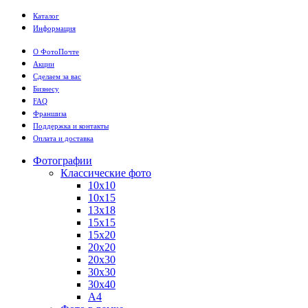
Каталог
Информация
О ФотоПочте
Акции
Сделаем за вас
Бизнесу
FAQ
Франшиза
Поддержка и контакты
Оплата и доставка
Фотографии
Классические фото
10х10
10х15
13х18
15х15
15х20
20х20
20х30
30х30
30х40
А4