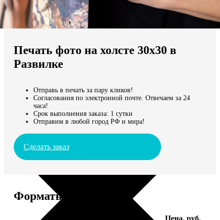
Не нашли Ваш город?
Мы доставляем по всему миру
Печать фото на холсте 30х30 в
Продолжить без города
Развилке
Отправь в печать за пару кликов!
Согласования по электронной почте. Отвечаем за 24
часа!
Срок выполнения заказа: 1 сутки
Отправим в любой город РФ и мира!
Сделать заказ
Форматы и цены
Услуга
Цена, руб.