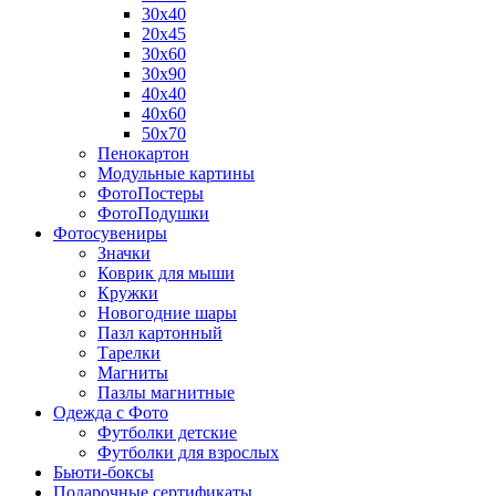
30х40
20х45
30х60
30х90
40х40
40х60
50х70
Пенокартон
Модульные картины
ФотоПостеры
ФотоПодушки
Фотоcувениры
Значки
Коврик для мыши
Кружки
Новогодние шары
Пазл картонный
Тарелки
Магниты
Пазлы магнитные
Одежда с Фото
Футболки детские
Футболки для взрослых
Бьюти-боксы
Подарочные сертификаты