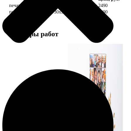
печать фото на холсте 30х30 на подрамнике
2490
печать фото на холсте 30х30 в раме
4990
Примеры работ