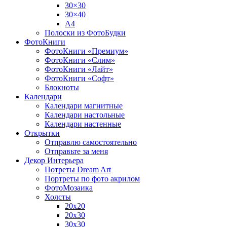
30×30
30×40
A4
Полоски из ФотоБудки
ФотоКниги
ФотоКниги «Премиум»
ФотоКниги «Слим»
ФотоКниги «Лайт»
ФотоКниги «Софт»
Блокноты
Календари
Календари магнитные
Календари настольные
Календари настенные
Открытки
Отправлю самостоятельно
Отправьте за меня
Декор Интерьера
Потреты Dream Art
Портреты по фото акрилом
ФотоМозаика
Холсты
20х20
20х30
30х30