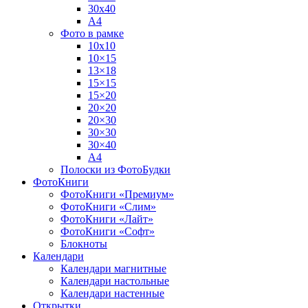
30х40
А4
Фото в рамке
10х10
10×15
13×18
15×15
15×20
20×20
20×30
30×30
30×40
A4
Полоски из ФотоБудки
ФотоКниги
ФотоКниги «Премиум»
ФотоКниги «Слим»
ФотоКниги «Лайт»
ФотоКниги «Софт»
Блокноты
Календари
Календари магнитные
Календари настольные
Календари настенные
Открытки