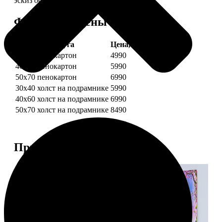
эскиз обязательно согласуем с вами.
Форматы и цены
Услуга
Цена, руб.
30х40 пенокартон
4990
40х60 пенокартон
5990
50х70 пенокартон
6990
30х40 холст на подрамнике
5990
40х60 холст на подрамнике
6990
50х70 холст на подрамнике
8490
Примеры работ