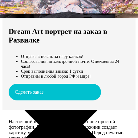
Не нашли Ваш город?
Мы доставляем по всему миру
Dream Art портрет на заказ в
Продолжить без города
Развилке
Отправь в печать за пару кликов!
Согласования по электронной почте. Отвечаем за 24
часа!
Срок выполнения заказа: 1 сутки
Отправим в любой город РФ и мира!
Сделать заказ
Настоящий шедевр, сделанный на основе простой
фотографии. Профессиональный художник создает
картину, учитывая ваши комментарии. Перед печатью