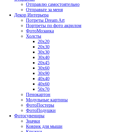
Отправлю самостоятельно
Отправьте за меня
Декор Интерьера
Потреты Dream Art
Портреты по фото акрилом
ФотоМозаика
Холсты
20х20
20х30
30х30
30х40
20х45
30х60
30х90
40х40
40х60
50х70
Пенокартон
Модульные картины
ФотоПостеры
ФотоПодушки
Фотоcувениры
Значки
Коврик для мыши
Кружки