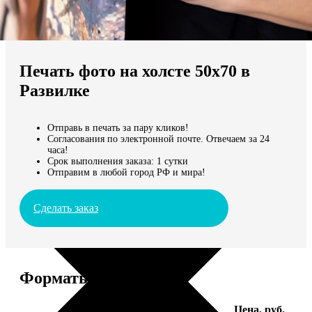
Не нашли Ваш город?
Мы доставляем по всему миру
Печать фото на холсте 50х70 в
Продолжить без города
Развилке
Отправь в печать за пару кликов!
Согласования по электронной почте. Отвечаем за 24
часа!
Срок выполнения заказа: 1 сутки
Отправим в любой город РФ и мира!
Сделать заказ
Форматы и цены
Услуга
Цена, руб.