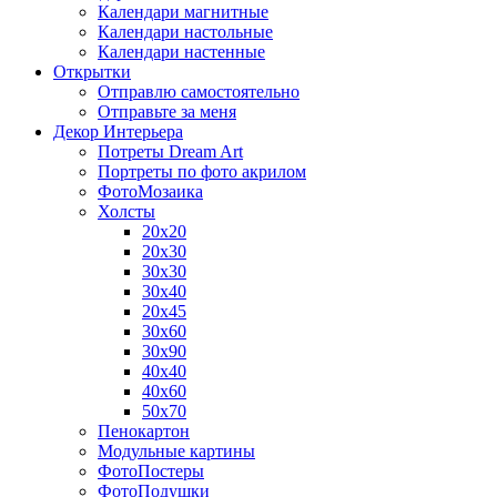
Календари магнитные
Календари настольные
Календари настенные
Открытки
Отправлю самостоятельно
Отправьте за меня
Декор Интерьера
Потреты Dream Art
Портреты по фото акрилом
ФотоМозаика
Холсты
20х20
20х30
30х30
30х40
20х45
30х60
30х90
40х40
40х60
50х70
Пенокартон
Модульные картины
ФотоПостеры
ФотоПодушки