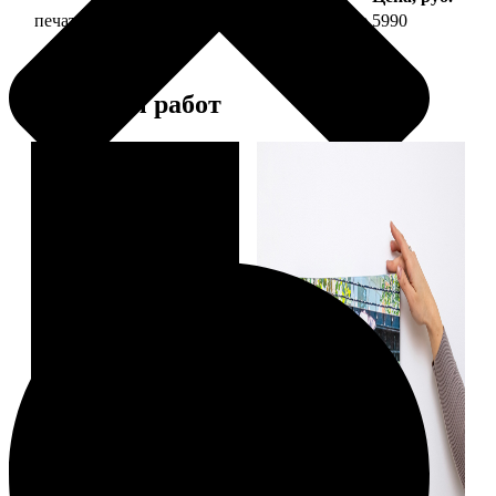
печать фото на холсте 50х70 на подрамнике
5990
Примеры работ