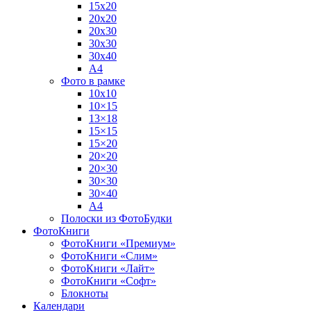
15х20
20х20
20х30
30х30
30х40
А4
Фото в рамке
10х10
10×15
13×18
15×15
15×20
20×20
20×30
30×30
30×40
A4
Полоски из ФотоБудки
ФотоКниги
ФотоКниги «Премиум»
ФотоКниги «Слим»
ФотоКниги «Лайт»
ФотоКниги «Софт»
Блокноты
Календари