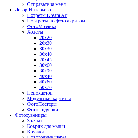
Отправьте за меня
Декор Интерьера
Потреты Dream Art
Портреты по фото акрилом
ФотоМозаика
Холсты
20х20
20х30
30х30
30х40
20х45
30х60
30х90
40х40
40х60
50х70
Пенокартон
Модульные картины
ФотоПостеры
ФотоПодушки
Фотоcувениры
Значки
Коврик для мыши
Кружки
Новогодние шары