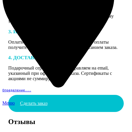
2. МАКЕТ
В процессе подготовки заказа к печати наши
специалисты могут связаться с Вами по указанному
телефону или email для согласования деталей.
3. ИЗГОТОВЛЕНИЕ
Оплатите заказ банковской картой. После оплаты
получите подтверждение на email с описанием заказа.
4. ДОСТАВКА И ОПЛАТА
Подарочный сертификат мы отправляем на email,
указанный при оформлении заказа. Сертификаты с
акциями не суммируются.
Определение...
Меню
Сделать заказ
Отзывы