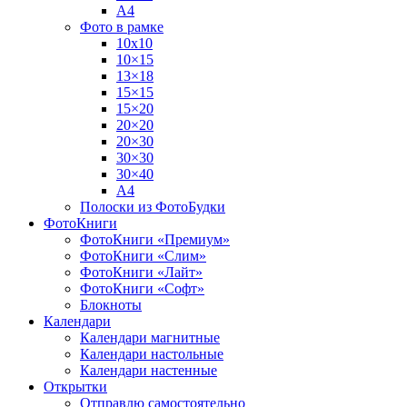
А4
Фото в рамке
10х10
10×15
13×18
15×15
15×20
20×20
20×30
30×30
30×40
A4
Полоски из ФотоБудки
ФотоКниги
ФотоКниги «Премиум»
ФотоКниги «Слим»
ФотоКниги «Лайт»
ФотоКниги «Софт»
Блокноты
Календари
Календари магнитные
Календари настольные
Календари настенные
Открытки
Отправлю самостоятельно