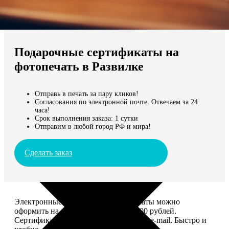
Не нашли Ваш город?
Мы доставляем по всему миру
Подарочные сертификаты на
Продолжить без города
фотопечать в Развилке
Отправь в печать за пару кликов!
Согласования по электронной почте. Отвечаем за 24
часа!
Срок выполнения заказа: 1 сутки
Отправим в любой город РФ и мира!
Сделать заказ
Электронные подарочные сертификаты можно
оформить на сумму от 1 000 до 25 000 рублей.
Сертификат вы сможете отправить по e-mail. Быстро и