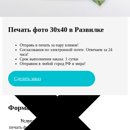
Не нашли Ваш город?
Мы доставляем по всему миру
Печать фото 30х40 в Развилке
Продолжить без города
Отправь в печать за пару кликов!
Согласования по электронной почте. Отвечаем за 24
часа!
Срок выполнения заказа: 1 сутки
Отправим в любой город РФ и мира!
Сделать заказ
Форматы и цены
Услуга
Цена, руб.
печать фото 30х40
199