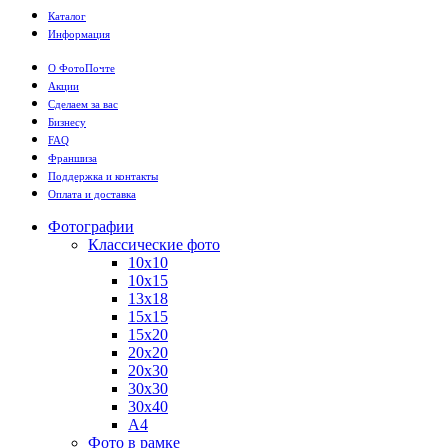
Каталог
Информация
О ФотоПочте
Акции
Сделаем за вас
Бизнесу
FAQ
Франшиза
Поддержка и контакты
Оплата и доставка
Фотографии
Классические фото
10х10
10х15
13х18
15х15
15х20
20х20
20х30
30х30
30х40
А4
Фото в рамке