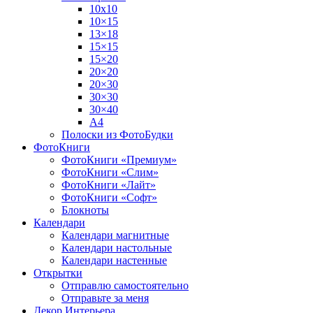
10х10
10×15
13×18
15×15
15×20
20×20
20×30
30×30
30×40
A4
Полоски из ФотоБудки
ФотоКниги
ФотоКниги «Премиум»
ФотоКниги «Слим»
ФотоКниги «Лайт»
ФотоКниги «Софт»
Блокноты
Календари
Календари магнитные
Календари настольные
Календари настенные
Открытки
Отправлю самостоятельно
Отправьте за меня
Декор Интерьера