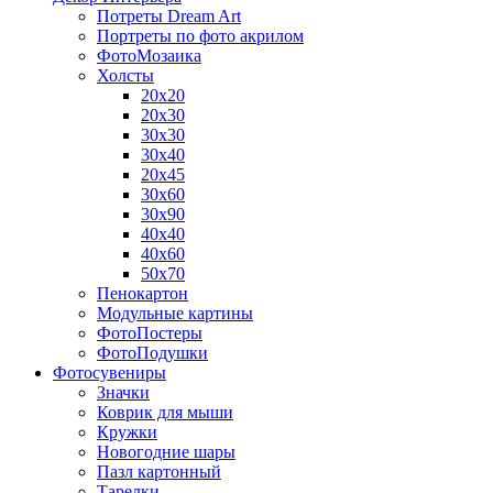
Потреты Dream Art
Портреты по фото акрилом
ФотоМозаика
Холсты
20х20
20х30
30х30
30х40
20х45
30х60
30х90
40х40
40х60
50х70
Пенокартон
Модульные картины
ФотоПостеры
ФотоПодушки
Фотоcувениры
Значки
Коврик для мыши
Кружки
Новогодние шары
Пазл картонный
Тарелки