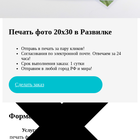
Не нашли Ваш город?
Мы доставляем по всему миру
Печать фото 20х30 в Развилке
Продолжить без города
Отправь в печать за пару кликов!
Согласования по электронной почте. Отвечаем за 24
часа!
Срок выполнения заказа: 1 сутки
Отправим в любой город РФ и мира!
Сделать заказ
Форматы и цены
Услуга
Цена, руб.
печать фото 20х30
129