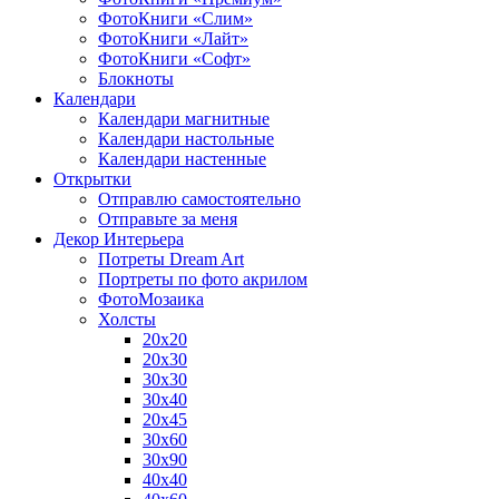
ФотоКниги «Слим»
ФотоКниги «Лайт»
ФотоКниги «Софт»
Блокноты
Календари
Календари магнитные
Календари настольные
Календари настенные
Открытки
Отправлю самостоятельно
Отправьте за меня
Декор Интерьера
Потреты Dream Art
Портреты по фото акрилом
ФотоМозаика
Холсты
20х20
20х30
30х30
30х40
20х45
30х60
30х90
40х40