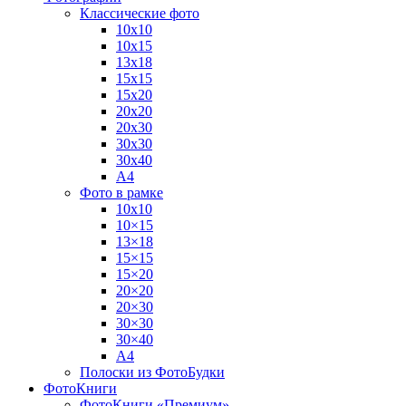
Классические фото
10х10
10х15
13х18
15х15
15х20
20х20
20х30
30х30
30х40
А4
Фото в рамке
10х10
10×15
13×18
15×15
15×20
20×20
20×30
30×30
30×40
A4
Полоски из ФотоБудки
ФотоКниги
ФотоКниги «Премиум»